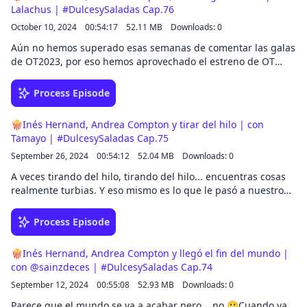
Lalachus | #DulcesySaladas Cap.76
October 10, 2024
00:54:17
52.11 MB
Downloads: 0
Aún no hemos superado esas semanas de comentar las galas
de OT2023, por eso hemos aprovechado el estreno de OT
2023: La Gira para comentarlo con la chulísima de Lalachus.
Process Episode
🍿Inés Hernand, Andrea Compton y tirar del hilo | con
Tamayo | #DulcesySaladas Cap.75
September 26, 2024
00:54:12
52.04 MB
Downloads: 0
A veces tirando del hilo, tirando del hilo... encuentras cosas
realmente turbias. Y eso mismo es lo que le pasó a nuestro
invitado, Tamayo, que ha convertido en documental un caso
de lo más truculento que estaba ocurriendo en su mismo
Process Episode
pueblo.
🍿Inés Hernand, Andrea Compton y llegó el fin del mundo |
con @sainzdeces | #DulcesySaladas Cap.74
September 12, 2024
00:55:08
52.93 MB
Downloads: 0
Parece que el mundo se va a acabar pero... no 😬Cuando ya