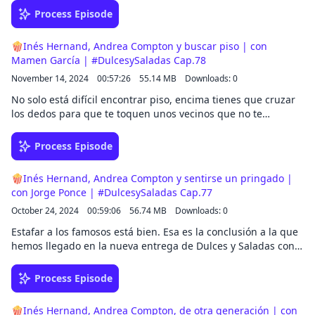
actriz de Culpa Tuya. Disponible en Prime Video el 27 de
Process Episode
diciembre.
🍿Inés Hernand, Andrea Compton y buscar piso | con
Mamen García | #DulcesySaladas Cap.78
November 14, 2024
00:57:26
55.14 MB
Downloads: 0
No solo está difícil encontrar piso, encima tienes que cruzar
los dedos para que te toquen unos vecinos que no te
declaren la guerra. Para hablar de estos temas hemos traído
a Mamen García, que no solo decenas de experiencias al
Process Episode
respecto, si no que da vida a la icónica Victoria Rafaela
Balmaseda de Unzeta y Téllez-Girón en La Que Se Avecina.
🍿Inés Hernand, Andrea Compton y sentirse un pringado |
con Jorge Ponce | #DulcesySaladas Cap.77
October 24, 2024
00:59:06
56.74 MB
Downloads: 0
Estafar a los famosos está bien. Esa es la conclusión a la que
hemos llegado en la nueva entrega de Dulces y Saladas con
Jorge Ponce, que viene a hablarnos de su documental
"Medina: el estafador de famosos", ya disponible en Prime
Process Episode
Video.
🍿Inés Hernand, Andrea Compton, de otra generación | con