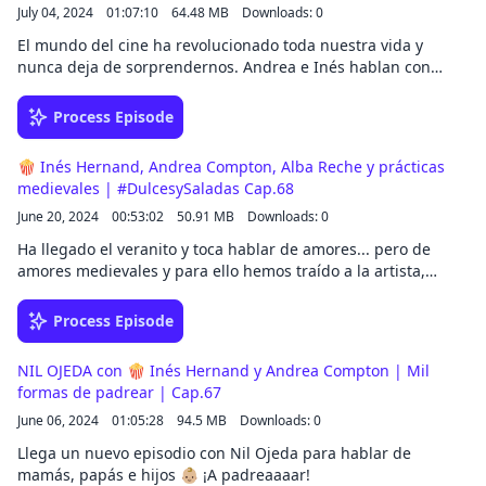
July 04, 2024
01:07:10
64.48 MB
Downloads: 0
El mundo del cine ha revolucionado toda nuestra vida y
nunca deja de sorprendernos. Andrea e Inés hablan con
María de cine, mujeres...¡y mucho más!
Process Episode
🍿 Inés Hernand, Andrea Compton, Alba Reche y prácticas
medievales | #DulcesySaladas Cap.68
June 20, 2024
00:53:02
50.91 MB
Downloads: 0
Ha llegado el veranito y toca hablar de amores... pero de
amores medievales y para ello hemos traído a la artista,
cantante e ícono máximo… ALBA RECHE.
Process Episode
NIL OJEDA con 🍿 Inés Hernand y Andrea Compton | Mil
formas de padrear | Cap.67
June 06, 2024
01:05:28
94.5 MB
Downloads: 0
Llega un nuevo episodio con Nil Ojeda para hablar de
mamás, papás e hijos 👶🏼 ¡A padreaaaar!