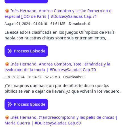
🍿 Inés Hernand, Andrea Compton y Leslie Romero en el
especial JJOO de París | #DulcesySaladas Cap.71
August 01, 2024
01:04:10
61.61 MB
Downloads: 0
La escaladora clasificada en los Juegos Olímpicos de París
habla con nuestras chicas sobre sus entrenamientos,
preparación física y todo lo que supone ir a unas olimpiadas.
Process Episode
🍿 Inés Hernand, Andrea Compton, Tote Fernández y la
evolución de la moda | #DulcesySaladas Cap.70
July 18, 2024
01:04:52
62.28 MB
Downloads: 0
¿Te imaginas que hace un par de años te dicen que los
pitillos se van a dejar de llevar? ¿O que volverán los vaqueros
anchos y las diademas? Andrea e Inés hablan con Tote sobre
la moda y cómo ha cambiado 💅🏼
Process Episode
🍿 Inés Hernand, @andreacomptonn y las pelis de chicas |
María Guerra | #DulcesySaladas Cap.69