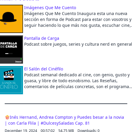
Imágenes Que Me Cuento
Imágenes Que Me Cuento Inaugura esta una nueva
Cancel
sección en forma de Podcast para estar con vosotros y
seguir haciendo lo que más nos gusta, escuchar cine,
hablar de cine y vivir el cine. No olvidéis suscribiros a
nuestro canal principal IMÁGENES QUE ME CUENTO e
Pantalla de Carga
YOUTUBE.
Podcast sobre juegos, series y cultura nerd en general
http://https://www.youtube.com/channel/UC7KnQbIE
-
El Salón del Cinéfilo
Podcast semanal dedicado al cine, con genio, gusto y
guasa, y libre de todo esnobismo. Las Reseñas,
comentarios de películas concretas, son el programa
principal, y se suben todos los viernes a las 06:00.
Tranquilos, se avisa antes de que lleguen los spoilers.
Otros contenidos irán llegando. ¡Atención! Si pedís un
reseña de alguna película concreta que os guste en lo
comentarios, el podcast os las dedica.
🍿Inés Hernand, Andrea Compton y Puedes besar a la novia
| con Carla Flila | #DulcesySaladas Cap. 81
December 19, 2024
00:57:02
54.75 MB
Downloads: 0