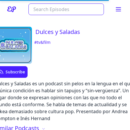
Dulces y Saladas
#tv&film
Subscribe
lces y Saladas es un podcast sin pelos en la lengua en el q
Read about our content policies
here
 única condición es hablar sin tapujos y “sin-vergüenza”. Un
gar donde se expresan opiniones con las que no todo el
ndo está conforme. Se habla de temas de actualidad y se
Cancel
Save
ikea demasiado sobre cultura pop. Presentado por Andrea
mpton e Inés Hernand
imilar Podcasts