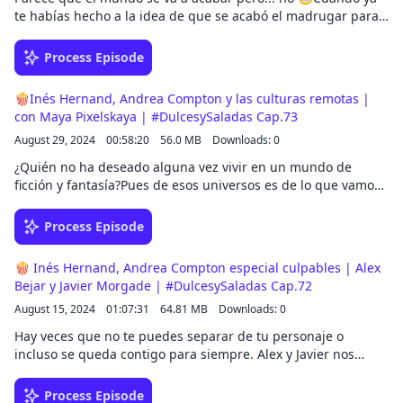
te habías hecho a la idea de que se acabó el madrugar para
ir a trabajar tocas seguir haciéndolo.Para afrontar este tema
tenemos al David Sainz, que trata este mismo tema en su
Process Episode
nueva serie, En Fin.
🍿Inés Hernand, Andrea Compton y las culturas remotas |
con Maya Pixelskaya | #DulcesySaladas Cap.73
August 29, 2024
00:58:20
56.0 MB
Downloads: 0
¿Quién no ha deseado alguna vez vivir en un mundo de
ficción y fantasía?Pues de esos universos es de lo que vamos
a hablar esta semana con la encantadora Maya Pixelskaya.
Process Episode
🍿 Inés Hernand, Andrea Compton especial culpables | Alex
Bejar y Javier Morgade | #DulcesySaladas Cap.72
August 15, 2024
01:07:31
64.81 MB
Downloads: 0
Hay veces que no te puedes separar de tu personaje o
incluso se queda contigo para siempre. Alex y Javier nos
cuentan cómo fue incorporarse al universo culpable, cómo
son sus personajes en 'Culpa Tuya'...
Process Episode