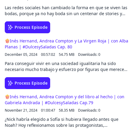
Las redes sociales han cambiado la forma en que se viven las
bodas, porque ya no hay boda sin un centenar de stories y
publicaciones en Instagram.Y para hablar de bodas de
influencers, bodas idílicas y bodas desastrosas nos
Process Episode
acompaña la fabulosa Carla Flila.
🍿Inés Hernand, Andrea Compton y La Virgen Roja | con Alba
Planas | #DulcesySaladas Cap. 80
December 05, 2024
00:57:02
54.75 MB
Downloads: 0
Para conseguir vivir en una sociedad igualitaria ha sido
necesario mucho trabajo y esfuerzo por figuras que merecen
ser recordadas como auténticos referentes, como es el caso
de Hildegart Rodríguez a quién ha dado vida nuestra
Process Episode
invitada Alba Planas, protagonista de La virgen roja.
🍿Inés Hernand, Andrea Compton y del libro al hecho | con
Gabriela Andrada | #DulcesySaladas Cap.79
November 21, 2024
01:00:47
58.35 MB
Downloads: 0
¿Nick habría elegido a Sofía si hubiera llegado antes que
Noah? Hoy reflexionamos sobre las protagonistas,
antagonistas y mujeres empoderadas con Gabriela Andrada,