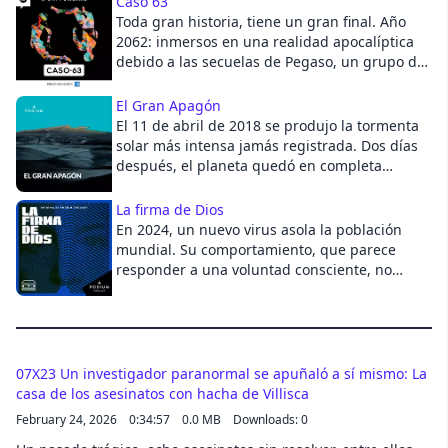
Caso 63
Toda gran historia, tiene un gran final. Año
2062: inmersos en una realidad apocalíptica
Cancel
debido a las secuelas de Pegaso, un grupo de
científicos y colaboradores anónimos se
concentran, a partir del análisis de todos los
El Gran Apagón
hitos y descubrimientos de décadas pasadas,
El 11 de abril de 2018 se produjo la tormenta
en un solo objetivo: encontrar esa línea de
solar más intensa jamás registrada. Dos días
tiempo alternativa y anómala que logra
después, el planeta quedó en completa
vencer a Pegaso y cruzar el año 2062. A esa
oscuridad. Este evento fue conocido como El
línea, se le conoce como Caso 63. Conscientes
gran apagón. Una serie de Podium Podcast.
La firma de Dios
de que el futuro se encuentra en el pasado, el
En 2024, un nuevo virus asola la población
desafío se reduce a una cuestión esencial:
mundial. Su comportamiento, que parece
alterar el vórtex con el que comenzó, cuarenta
responder a una voluntad consciente, no
años atrás, al inicio del fin. Pero para lograrlo,
tarda en hacer añicos el paradigma de la
se necesitará de héroes dispuestos a creer;
ciencia. Será el principio de una crisis que
soñadores que arriesgarán sus vidas en un
pondrá en cuestión todo lo que creemos
viaje a través de diferentes líneas de tiempo;
saber sobre la naturaleza y cambiará por
un viaje que los enfrentará a vidas que no
completo a la humanidad.
07X23 Un investigador paranormal se apuñaló a sí mismo: La
han tenido, vidas que pudieron haber
casa de los asesinatos con hacha de Villisca
existido, vidas que tal vez podrían llegar
February 24, 2026
0:34:57
0.0 MB
Downloads: 0
ocurrir, pero que, de cualquier manera, jamás
sabrán con certeza si serán ellos, en su