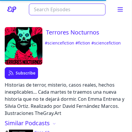
Terrores Nocturnos
#sciencefiction
#fiction
#sciencefiction
Subscribe
Historias de terror, misterio, casos reales, hechos
Read about our content policies
here
inexplicables... Cada martes te traemos una nueva
historia que no te dejará dormir. Con Emma Entrena y
Silvia Ortiz. Realizado por David Fernández Marcos.
Cancel
Save
Ilustraciones TheGray.Art
Similar Podcasts