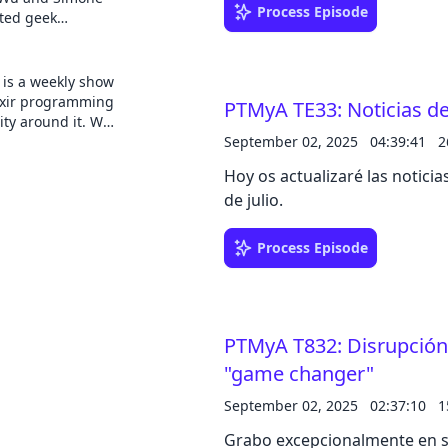
Process Episode
raries,
ated geek
try issues they
, movies, games
 limits! Hosted by
 is a weekly show
lixir programming
PTMyA TE33: Noticias d
ty around it. We
uests to learn
September 02, 2025
04:39:41
2
evelopments in
Hoy os actualizaré las noticia
de julio.
Process Episode
PTMyA T832: Disrupción 
"game changer"
September 02, 2025
02:37:10
1
Grabo excepcionalmente en 