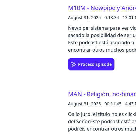
interconectada a la que pued
M10M - Newpipe y Andr
ideal para documentar proye
organizar mis ideas para fut
August 31, 2025
0:13:34
13.01
guía práctica para que tú ta
Newpipe, sistema para ver vi
muestro cómo estos cinco plu
sacado la posibilidad de ser u
específicos y llevar tu produc
Este podcast está asociado a
descubre las herramientas qu
encontrar otros muchos podca
desarrollo.Más información y 
puedes encontrar todo 👉 htt
Process Episode
https://t.me/atareao_con_linux✈️ Telegram (el c
https://t.me/canal_atareao🦣 Mastodon 👉 https://mastodon.social/@atarea
🐦 Twitter 👉 https://twitter.com/atareao🐙 GitHub 👉
https://github.com/atareao
MAN - Religión, no-binari
August 31, 2025
00:11:45
4.43
Os lo juro, el título no es cli
del Señor.Este podcast está 
podréis encontrar otros much