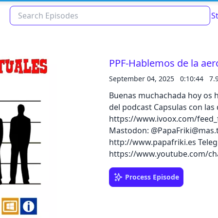
S
PPF-Hablemos de la aer
September 04, 2025
0:10:44
7.
Buenas muchachada hoy os ha
del podcast Capsulas con las dedicadas a
https://www.ivoox.com/feed_f
Mastodon: @PapaFriki@mas.to Correo: alberto@papafriki.es
http://www.papafriki.es Telegram: t.me/papa_friki Youtube:
https://www.youtube.com/channe
Read about our content policies
here
http
Process Episode
Cancel
Save