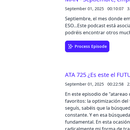
September 01, 2025
00:10:07
3
Septiembre, el mes donde emp
ESO...Este podcast está asoc
podréis encontrar otros much
Process Episode
ATA 725 ¿Es este el FU
September 01, 2025
00:22:58
2
En este episodio de "atareao
favoritos: la optimización de
seguís, sabéis que la búsqued
constante. Y en esa búsqueda,
fundamental. En esta ocasió
radicalmente mi forma de tra