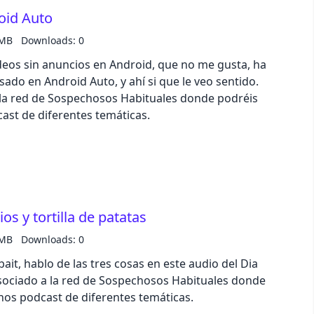
o acceder y modificar en cualquier momento. Es
oid Auto
ctos, guardar snippets de código o simplemente
uros episodios.En resumen, este episodio es una
 MB
Downloads: 0
mbién puedas revolucionar tu uso de Neovim. Te
deos sin anuncios en Android, que no me gusta, ha
gins de software libre pueden resolver problemas
sado en Android Auto, y ahí si que le veo sentido.
tividad al siguiente nivel.Escúchalo ahora y
 la red de Sospechosos Habituales donde podréis
e te harán más eficiente en tu entorno de
st de diferentes temáticas.
enlaces en las notas del episodio🌐 Aquí lo
ps://atareao.es✈️ Telegram (el grupo) 👉
anal) 👉
o
os y tortilla de patatas
 MB
Downloads: 0
ckbait, hablo de las tres cosas en este audio del Dia
asociado a la red de Sospechosos Habituales donde
os podcast de diferentes temáticas.