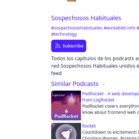
Sospechosos Habituales
#sospechososhabituales
#wintablet.info
#
#technology
Subscribe
Todos los capítulos de los podcasts a
red Sospechosos Habituales unidos e
feed
Similar Podcasts
PodRocket - A web develo
from LogRocket
PodRocket covers everythi
know about frontend web 
weekly basis. Join LogRock
Edelstein, Director of Conte
Rocket
O'Neill, and PodRocket pro
Countdown to excitement! 
Trahan, as they interview 
Christina Warren, Briann