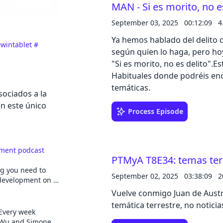
MAN - Si es morito, no e
September 03, 2025
00:12:09
4
Cancel
Ya hemos hablado del delito 
wintablet
#
según quien lo haga, pero hoy
"Si es morito, no es delito".
Habituales donde podréis en
temáticas.
sociados a la
n este único
Process Episode
pment podcast
PTMyA T8E34: temas ter
ng you need to
September 02, 2025
03:38:09
2
development on a
et cofounder Ben
Vuelve conmigo Juan de Austr
nt Brian Neville-
temática terrestre, no noticia
ducer Kate
Every week
experienced
a Wu and Simone