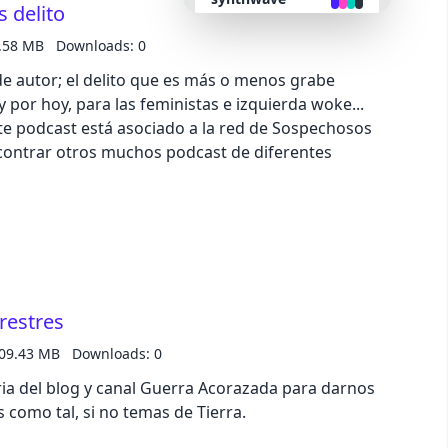
s delito
.58 MB
Downloads: 0
retro
de autor; el delito que es más o menos grabe
 por hoy, para las feministas e izquierda woke...
cyberpunk
Este podcast está asociado a la red de Sospechosos
contrar otros muchos podcast de diferentes
valentine
halloween
garden
restres
forest
09.43 MB
Downloads: 0
ia del blog y canal Guerra Acorazada para darnos
aqua
s como tal, si no temas de Tierra.
lofi