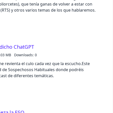
oliorcetes), que tenía ganas de volver a estar con
 (RTS) y otros varios temas de los que hablaremos.
business
acid
lemonade
dicho ChatGPT
.03 MB
Downloads: 0
night
e revienta el culo cada vez que la escucho.Este
ed de Sospechosos Habituales donde podréis
coffee
st de diferentes temáticas.
winter
eza la ESO