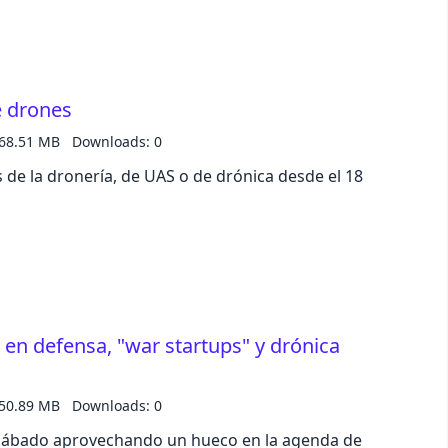
pastel
e drones
fantasy
68.51 MB
Downloads: 0
wireframe
s de la dronería, de UAS o de drónica desde el 18
black
luxury
dracula
en defensa, "war startups" y drónica
cmyk
50.89 MB
Downloads: 0
sábado aprovechando un hueco en la agenda de
autumn