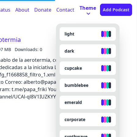
Theme
tatus
About
Donate
Contact
Add Podcast
light
otermia
97 MB
Downloads: 0
dark
blo de la aerotermia, consumos y usos. El feed
 la iniciativa Lost in transition
cupcake
g_f1668858_filtro_1.xml Métodos de contacto:
 Web:
bumblebee
l/UCAl-ql8V1IUZKYYLhhUVCYw Linktr.ee:
emerald
s://linktr.ee/papa_friki Feed podcast: http://feeds.feedburner.com/papafriki
corporate
synthwave