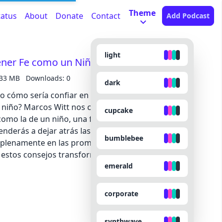
Theme
tatus
About
Donate
Contact
Add Podcast
light
ener Fe como un Niño
.33 MB
Downloads: 0
dark
o cómo sería confiar en Dios con la misma
n niño? Marcos Witt nos comparte 4 consejos
cupcake
omo la de un niño, una fe pura, sincera y llena de
enderás a dejar atrás las dudas y preocupaciones,
bumblebee
a plenamente en las promesas de Dios, sin
estos consejos transformen tu vida espiritual!
emerald
corporate
synthwave