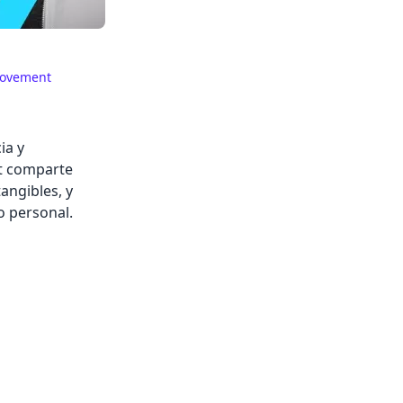
rovement
ia y
t comparte
angibles, y
o personal.