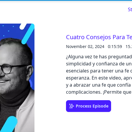
S
Cuatro Consejos Para T
November 02, 2024
0:15:59
15
Read about our content policies
here
¿Alguna vez te has preguntad
simplicidad y confianza de u
Cancel
Save
esenciales para tener una fe c
esperanza. En este video, apr
y a abrazar una fe que confí
complicaciones. ¡Permite que 
Cancel
Process Episode