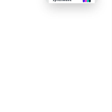
retro
cyberpunk
valentine
halloween
garden
forest
aqua
lofi