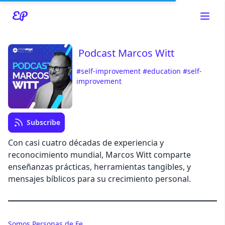
Podcast Marcos Witt
#self-improvement
#education
#self-
Read about our content policies
here
improvement
Cancel
Save
Subscribe
Con casi cuatro décadas de experiencia y
reconocimiento mundial, Marcos Witt comparte
enseñanzas prácticas, herramientas tangibles, y
Cancel
mensajes bíblicos para su crecimiento personal.
Somos Personas de Fe