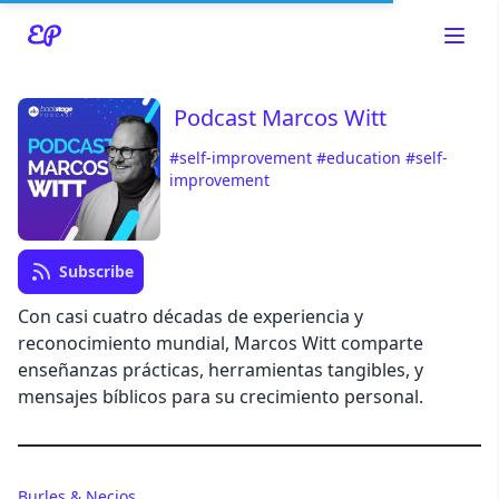
Podcast Marcos Witt
#self-improvement
#education
#self-
improvement
Read about our content policies
here
Cancel
Save
Subscribe
Con casi cuatro décadas de experiencia y
reconocimiento mundial, Marcos Witt comparte
enseñanzas prácticas, herramientas tangibles, y
mensajes bíblicos para su crecimiento personal.
Cancel
Burles & Necios