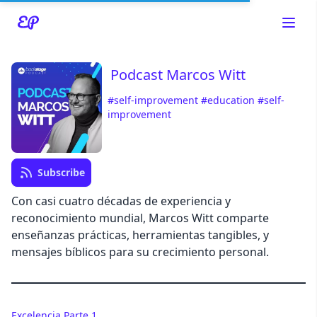
Podcast Marcos Witt
#self-improvement
#education
#self-
Read about our content policies
here
improvement
Cancel
Save
Subscribe
Con casi cuatro décadas de experiencia y
reconocimiento mundial, Marcos Witt comparte
enseñanzas prácticas, herramientas tangibles, y
Cancel
mensajes bíblicos para su crecimiento personal.
Excelencia Parte 1