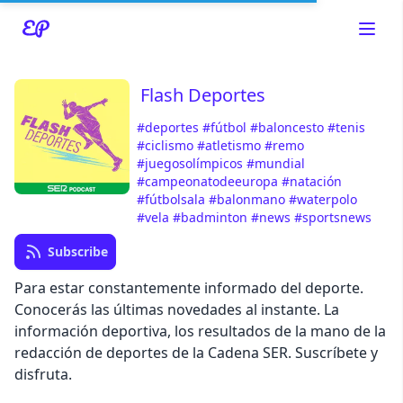
Flash Deportes
#deportes
#fútbol
#baloncesto
#tenis
Read about our content policies
here
#ciclismo
#atletismo
#remo
#juegosolímpicos
#mundial
#campeonatodeeuropa
#natación
Cancel
Save
#fútbolsala
#balonmano
#waterpolo
#vela
#badminton
#news
#sportsnews
Subscribe
Para estar constantemente informado del deporte.
Conocerás las últimas novedades al instante. La
Cancel
información deportiva, los resultados de la mano de la
redacción de deportes de la Cadena SER. Suscríbete y
disfruta.