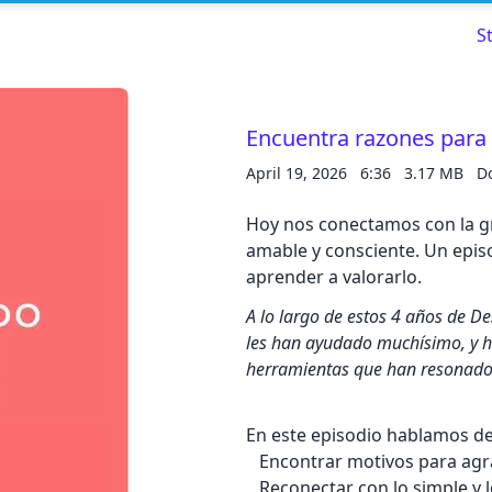
S
Encuentra razones para 
April 19, 2026
6:36
3.17 MB
D
Read about our content policies
here
Hoy nos conectamos con la gr
amable y consciente. Un episo
Cancel
Save
aprender a valorarlo.
A lo largo de estos 4 años de 
les han ayudado muchísimo, y h
herramientas que han resonad
Cancel
En este episodio hablamos de
Encontrar motivos para agrad
Reconectar con lo simple y