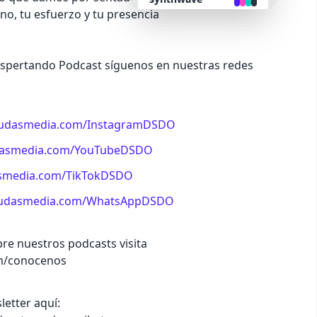
no, tu esfuerzo y tu presencia
retro
espertando Podcast síguenos en nuestras redes
cyberpunk
valentine
k.dudasmedia.com/InstagramDSDO
dudasmedia.com/YouTubeDSDO
halloween
dasmedia.com/TikTokDSDO
garden
k.dudasmedia.com/WhatsAppDSDO
forest
e nuestros podcasts visita
m/conocenos
aqua
letter aquí:
lofi