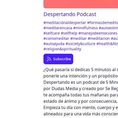
Despertando Podcast
#meditaciónaldespertar
#formasdemedit
#meditarencasa
#mindfulness
#autoesti
#selfcare
#selfhelp
#manejodeemocione
#comomeditar
#meditar
#meditacion
#au
#autoayuda
#society&culture
#health&fit
#religion&spirituality
Subscribe
¿Qué pasaría si dedicas 5 minutos al
ponerle una intención y un propósito 
Despertando es un podcast de 5 Min
por Dudas Media y creado por Se Re
te acompaña todas tus mañanas para
estado de ánimo y por consecuencia, 
Empieza tu día con mente, cuerpo y e
alineados para una vida más conscie