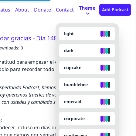
Theme
tatus
About
Donate
Contact
Add Podcast
light
dar gracias - Día 148 Año 5
ownloads: 0
dark
atitud para empezar el día desde un lugar más
cupcake
dio para recordar todo lo que sí está en tu vida y
bumblebee
Despertando Podcast, hemos compartido episodios que
oy queremos traerles de vuelta todas esas
emerald
o con ustedes y cambiado sus mañanas
☀️.
corporate
:
ecer incluso en días difíciles
 lo que damos por sentado
synthwave