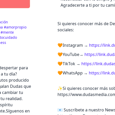
Agradecerte a ti por tu cami
ación
Si quieres conocer más de D
ma
#amorpropio
sociales:
s
#mente
tocuidado
ness
🧡Instagram →
https://lin
🧡YouTube→
https://link.
🧡TikTok →
https://link.du
 despertar para
🧡WhatsApp →
https://lin
a tu día?
utos producido
galan Dudas que
✨Si quieres conocer más sobr
 cambiar tu
https://www.dudasmedia.co
tu realidad.
spíritu
📧 Suscríbete a nuestro News
nte.Síguenos en