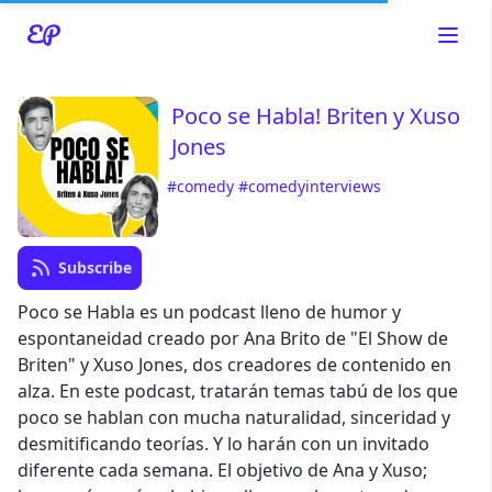
Poco se Habla! Briten y Xuso
Jones
Read about our content policies
here
#comedy
#comedyinterviews
Cancel
Save
Subscribe
Poco se Habla es un podcast lleno de humor y
espontaneidad creado por Ana Brito de "El Show de
Briten" y Xuso Jones, dos creadores de contenido en
alza. En este podcast, tratarán temas tabú de los que
Cancel
poco se hablan con mucha naturalidad, sinceridad y
desmitificando teorías. Y lo harán con un invitado
diferente cada semana. El objetivo de Ana y Xuso;