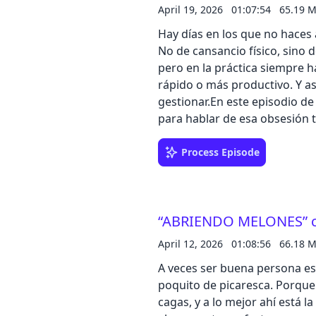
porque si no subes, desapare
April 19, 2026
01:07:54
65.19 
para convertirse en contenido
Hay días en los que no haces
“vivir de las redes” y lo deja
No de cansancio físico, sino 
el producto también eres tú.L
pero en la práctica siempre h
nuestro banco de confianza
rápido o más productivo. Y as
⁠https://shorturl.at/ls9bc
gestionar.En este episodio d
para hablar de esa obsesión 
incluso cuando no estás traba
identidad va tan ligada a lo 
Process Episode
línea entre vocación y agotam
perder el tiempo? ¿La jubilac
sentir que estamos siendo po
“ABRIENDO MELONES” c
bastante incómodo: igual no
sabemos dejar de hacerlo.Llév
April 12, 2026
01:08:56
66.18 
nuestro banco de confianza
A veces ser buena persona es
⁠https://shorturl.at/ls9bc
poquito de picaresca. Porque 
cagas, y a lo mejor ahí está l