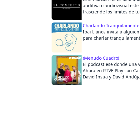
auditiva o audiovisual este
trasciende los limites de t
mientras antes sepas que t
un Concepto mayor, antes 
Charlando Tranquilament
entendiendo. Tu solo pont
Ibai Llanos invita a algui
disfruta.
para charlar tranquilament
¡Menudo Cuadro!
El podcast ese donde una ve
Ahora en RTVE Play con Car
David Insua y David Andújar. Cada vier
un nuevo episodio.