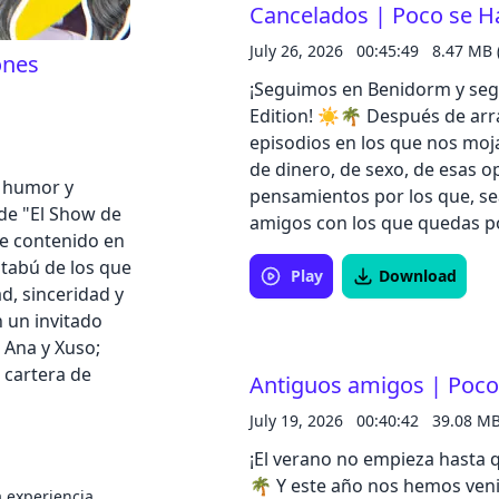
Cancelados | Poco se H
a confirmarlos! Dale al play, 
ponernos unas cuantas por 
July 26, 2026
00:45:49
8.47 MB 
ones
Cancel
¡Seguimos en Benidorm y se
Edition! ☀️🌴 Después de arra
episodios en los que nos mo
de dinero, de sexo, de esas 
e humor y
pensamientos por los que, se
de "El Show de
amigos con los que quedas p
de contenido en
que gana o sobre lo que liga?
 tabú de los que
cuesta tanto reconocer?Un ep
Play
Download
d, sinceridad y
abrimos melones, nos emtem
n un invitado
conversaciones tabú que son
 Ana y Xuso;
un cóctel en Benidorm🔥
a cartera de
Antiguos amigos | Poco
July 19, 2026
00:40:42
39.08 M
¡El verano no empieza hasta 
🌴 Y este año nos hemos veni
a experiencia