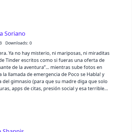
mprimían billetes de avión o mandaban GIFs de
ar… hasta que un día te descubres escribiendo “ok”
business
o “en mi época…” sin ironía y teniendo una opinión
rtenes antiadherentes. Y ahí ya no hay vuelta
a Soriano
acid
 por la cara al pasarte a N26, nuestro banco de
OSEHABLAN26: ⁠https://shorturl.at/ls9bc
B
Downloads: 0
lemonade
 era. Ya no hay misterio, ni mariposas, ni miraditas
 de Tinder escritos como si fueras una oferta de
night
nte de la aventura”... mientras sube fotos en
a la llamada de emergencia de Poco se Habla! y
da del gimnasio (para que su madre diga que solo
coffee
as, apps de citas, presión social y esa terrible
 mundo empieza a preguntarte si “se te va a pasar el
winter
per olvidado en la nevera.Un episodio sobre Raya,
iones que se alargan por miedo y hombres que no
bilidad emocional. Porque sí, el amor está muy
n anillo de casado, pero quedarte en casa viendo
n Shannis
ie te moleste también tiene su punto.Llévate hasta