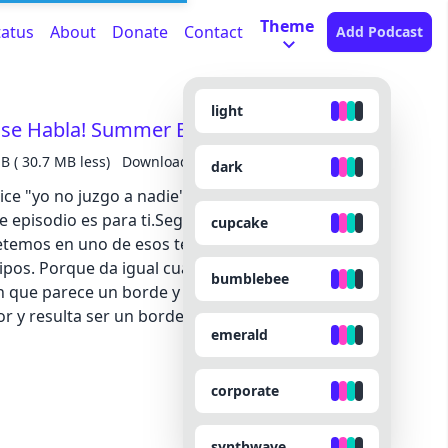
Theme
tatus
About
Donate
Contact
Add Podcast
light
 se Habla! Summer Edition 03
B ( 30.7 MB less)
Downloads: 0
dark
ice "yo no juzgo a nadie" justo antes de juzgar a
e episodio es para ti.Seguimos disfrutando del
cupcake
etemos en uno de esos temas que todos
tipos. Porque da igual cuánto evolucionemos como
bumblebee
n que parece un borde y resulta ser encantador,
 y resulta ser un borde, y algún prejuicio que
emerald
que aparece delante de nosotros.Hablamos de
icos que nos persiguen desde hace años, de
arse y de esas red flags que nos inventamos para
corporate
en en menos de treinta segundos. Y, por supuesto,
udarnos a desmontar unos cuantos prejuicios... ¡o
synthwave