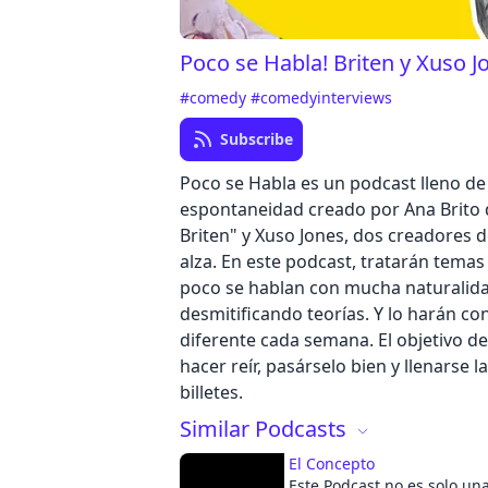
Poco se Habla! Briten y Xuso J
#comedy
#comedyinterviews
Subscribe
Poco se Habla es un podcast lleno d
espontaneidad creado por Ana Brito 
Briten" y Xuso Jones, dos creadores 
alza. En este podcast, tratarán temas
poco se hablan con mucha naturalida
desmitificando teorías. Y lo harán co
diferente cada semana. El objetivo de
hacer reír, pasárselo bien y llenarse l
billetes.
Similar Podcasts
El Concepto
Este Podcast no es solo un