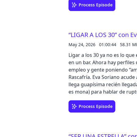
de nuestros padres cuando i
Process Episode
“buenos días” al grupo famili
con un pulgar arriba, diciend
demasiado fuerte sobre las sa
“LIGAR A LOS 30” con Ev
atrás, Mari.Llévate hasta 50€
confianza, con el código POC
May 24, 2026
01:00:44
58.31 M
Ligar a los 30 ya no es lo que
en un bar. Ahora hay perfiles
empleo y gente poniendo “ama
Rascafría. Eva Soriano acude 
llega guapísima recién llega
es mona) para hablar de ruptur
etapa vital en la que todo el
arroz” como si fueras un tup
Process Episode
ligues que dan pereza, relac
tienen ni un poquito de sensi
bien al calor de una cama y u
“SER UNA ESTRELLA” co
TikToks en pijama sin que nad