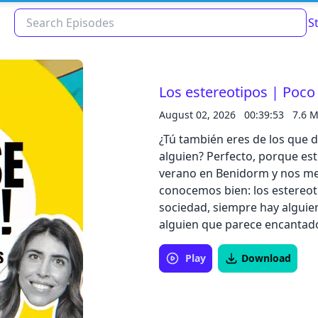
S
Los estereotipos | Poco
August 02, 2026
00:39:53
7.6 M
¿Tú también eres de los que d
alguien? Perfecto, porque est
verano en Benidorm y nos m
conocemos bien: los estereo
sociedad, siempre hay alguie
alguien que parece encantador
Read about our content policies
here
jurábamos no tener... hasta 
primeras impresiones, de tóp
Play
Download
etiquetas imposibles de quit
Cancel
Save
decidir si alguien nos cae bi
vuelve Noemí Salazar para ay