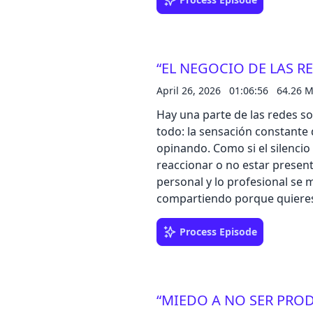
lleno en ese universo donde e
titulares inflados y los ro
de informarnos a picotear co
salseo: un poco de Felipe VI y
“EL NEGOCIO DE LAS RE
internacional por allá, y un po
llama.Un episodio con mucho 
April 26, 2026
01:06:56
64.26 
miedo a recibir algún burofax
Hay una parte de las redes so
siempre ha existido, pero ahor
todo: la sensación constante
curiosidad absurda y el “solo
opinando. Como si el silencio
horas.Llévate hasta 50€ por l
reaccionar o no estar presente
confianza, con el código POC
personal y lo profesional se 
compartiendo porque quieres
habla nos sentamos con Nuria
vivir de internet. De cómo el 
Process Episode
De esa vocecita que te pregun
deberías estar creando algo 
presente, desconectar no es so
“MIEDO A NO SER PROD
tener el control… o vivir pen