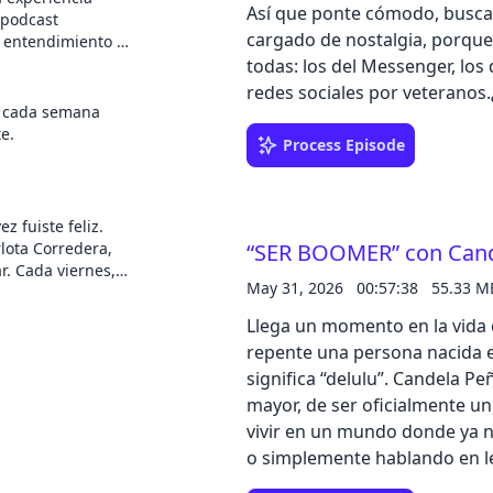
Así que ponte cómodo, busca
 podcast
cargado de nostalgia, porque
u entendimiento y
odo es parte de
todas: los del Messenger, los
acabaras
e
redes sociales por veteranos
e cómodo y
en cada semana
que crecemos? ¿Seguimos sie
e.
pasa cuando una amistad se 
Process Episode
veraniega tenemos una invitad
sacar brilli brilli a esta tem
verano empieza fuerte!☀️
z fuiste feliz.
lota Corredera,
“SER BOOMER” con Cand
nes,
May 31, 2026
00:57:38
55.33 M
Llega un momento en la vida e
repente una persona nacida e
significa “delulu”. Candela Pe
mayor, de ser oficialmente u
vivir en un mundo donde ya no
o simplemente hablando en l
mayor crisis vital que no sab