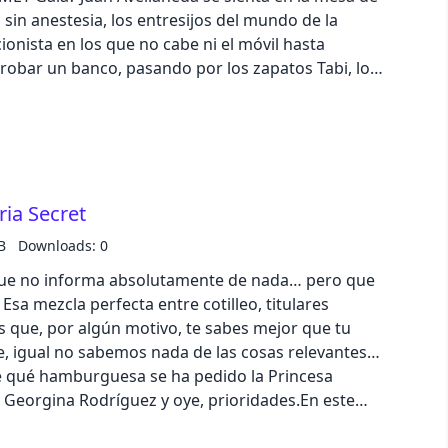
 sin anestesia, los entresijos del mundo de la
onista en los que no cabe ni el móvil hasta
 robar un banco, pasando por los zapatos Tabi, los
tante de los 2000 que nadie pidió y que
ia a las pintas que llevábamos por entonces.Un
 estilístico, opiniones que escuecen un poco y
ue te recuerda que a veces es mejor no
 que juraste no ponerte jamás. Porque sí, la
ia Secret
 reinventa… pero tú sigues cayendo. Y lo sabes.
no vuelvan a ponerse de moda los pantalones
B
Downloads: 0
ta 50€ por la cara al pasarte a N26, nuestro banco
que no informa absolutamente de nada… pero que
POCOSEHABLAN26: ⁠https://shorturl.at/ls9bc
Esa mezcla perfecta entre cotilleo, titulares
es que, por algún motivo, te sabes mejor que tu
, igual no sabemos nada de las cosas relevantes…
 qué hamburguesa se ha pedido la Princesa
 Georgina Rodríguez y oye, prioridades.En este
os sentamos con Nuria Secret para meternos de