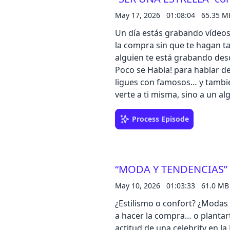
50€ por la cara al pasarte a 
May 17, 2026
01:08:04
65.35 M
POCOSEHABLAN26: ⁠https://sho
Un día estás grabando vídeos 
la compra sin que te hagan ta
alguien te está grabando desd
Poco se Habla! para hablar del
ligues con famosos… y tambi
verte a ti misma, sino a un 
cariño, puedes tener millones 
sobre crisis existenciales, c
Process Episode
dependencia de la dopamina d
una necesita para ser una sup
porque este episodio va a ser
“MODA Y TENDENCIAS” c
al pasarte a N26, nuestro b
⁠https://shorturl.at/ls9bc
May 10, 2026
01:03:33
61.0 MB
¿Estilismo o confort? ¿Modas 
a hacer la compra… o plantart
actitud de una celebrity en l