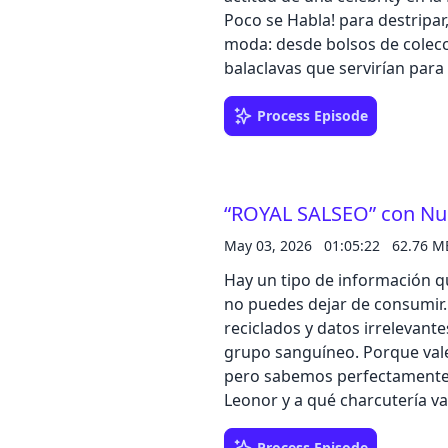
Poco se Habla! para destripar,
moda: desde bolsos de colecci
balaclavas que servirían para
camel toes y ese revival cons
honestamente, no hace justic
Process Episode
episodio con bastante veneno
muchas verdades incómodas q
comprarse todas esas prendas
“ROYAL SALSEO” con Nur
moda cambia, evoluciona y se
Aunque por ahora, mientras 
May 03, 2026
01:05:22
62.76 M
pitillo… todo bien.Llévate has
Hay un tipo de información 
de confianza, con el código 
no puedes dejar de consumir. 
reciclados y datos irrelevant
grupo sanguíneo. Porque vale
pero sabemos perfectamente
Leonor y a qué charcutería va
episodio de Poco se Habla! n
Process Episode