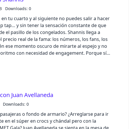
N26, nuestro banco de confianza, con el código
B
Downloads: 0
rturl.at/ls9bc
en tu cuarto y al siguiente no puedes salir a hacer
p tap… y sin tener la sensación constante de que
e el pasillo de los congelados. Shannis llega a
 precio real de la fama: los números, los fans, los
én ese momento oscuro de mirarte al espejo y no
algoritmo con necesidad de engagement. Porque sí,
de visitas y aun así sentirte vacía.Un episodio
ompras absurdas, postureo, DMs con fueguitos,
igital… ¿y un poquito de sarna? Vamos, lo que
erestrella de las buenas. Así que prepárate, Mari,
 tremendo TikTokazo.Llévate hasta 50€ por la cara
on Juan Avellaneda
anco de confianza, con el código POCOSEHABLAN26:
Downloads: 0
pasajeras o fondo de armario? ¿Arreglarse para ir
e en el súper en crocs y chándal pero con la
a MET Gala? Juan Avellaneda se sienta en la mesa de