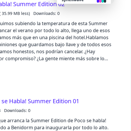
abla! Summer Edition 02
que hoy venimos a hablar de etiquetas... y a
el camino✨
( 35.99 MB less)
Downloads: 0
retro
guimos subiendo la temperatura de esta Summer
ncar el verano por todo lo alto, llega uno de esos
cyberpunk
jamos más que en una piscina del hotel.Hablamos
opiniones que guardamos bajo llave y de todos esos
valentine
amos honestos, nos podrían cancelar. ¿Hay
or compromiso? ¿La gente miente más sobre lo
halloween
 Y, sobre todo, ¿por qué hay temas que todavía nos
isodio con la tremendísima Shannis en la que
os en jardines y demostramos que hay
garden
 mucho más divertidas cuando se comparten con
forest
 se Habla! Summer Edition 01
B
Downloads: 0
aqua
que arranca la Summer Edition de Poco se habla!
do a Benidorm para inaugurarla por todo lo alto.
lofi