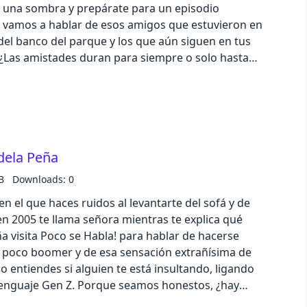
 una sombra y prepárate para un episodio
 vamos a hablar de esos amigos que estuvieron en
pastel
 del banco del parque y los que aún siguen en tus
.¿Las amistades duran para siempre o solo hasta
ndo amigos por afinidad o por costumbre? ¿Y qué
fantasy
rompe? Además, para arrancar esta aventura
a de lujo: Noemí Salazar, que viene dispuesta a
wireframe
porada veraniega✨Así que prepárate, Mari, ¡que el
black
ela Peña
B
Downloads: 0
luxury
n el que haces ruidos al levantarte del sofá y de
n 2005 te llama señora mientras te explica qué
dracula
ña visita Poco se Habla! para hablar de hacerse
n poco boomer y de esa sensación extrañísima de
cmyk
 entiendes si alguien te está insultando, ligando
enguaje Gen Z. Porque seamos honestos, ¿hay
er lo que significa 6-7?Porque sí, todos nos reíamos
autumn