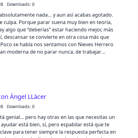
ces? ¿Y en qué momento tu vida deja de ser tuya
MB
Downloads: 0
? Un episodio que le da la vuelta a todo eso de
 absolutamente nada… y aun así acabas agotado.
 bastante claro: que sí, es un negocio… pero a veces
de culpa. Porque parar suena muy bien en teoría,
lévate hasta 50€ por la cara al pasarte a N26,
ay algo que “deberías” estar haciendo mejor, más
, con el código POCOSEHABLAN26:
í, descansar se convierte en otra cosa más que
e Poco se habla nos sentamos con Nieves Herrero
tan moderna de no parar nunca, de trabajar
jando y de lo difícil que es desconectar cuando tu
que haces . Porque cuando te apasiona lo tuyo… la
iento se vuelve peligrosamente fina.¿Parar es
ión es descanso o crisis? ¿Sabemos disfrutar sin
co útiles? Un episodio en el que aceptamos algo
on Àngel LLàcer
 es que tengamos mucho que hacer… es que no
ate hasta 50€ por la cara al pasarte a N26,
MB
Downloads: 0
, con el código POCOSEHABLAN26:
tá genial… pero hay otras en las que necesitas un
ayudar está bien, sí, pero espabilar está que te
a clave para tener siempre la respuesta perfecta en