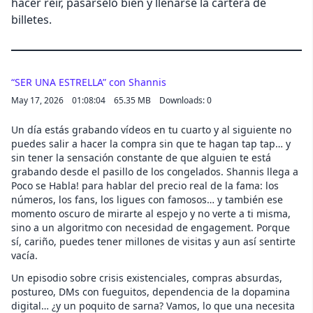
hacer reír, pasárselo bien y llenarse la cartera de
billetes.
“SER UNA ESTRELLA” con Shannis
May 17, 2026
01:08:04
65.35 MB
Downloads: 0
Un día estás grabando vídeos en tu cuarto y al siguiente no
puedes salir a hacer la compra sin que te hagan tap tap… y
sin tener la sensación constante de que alguien te está
grabando desde el pasillo de los congelados. Shannis llega a
Poco se Habla! para hablar del precio real de la fama: los
números, los fans, los ligues con famosos… y también ese
momento oscuro de mirarte al espejo y no verte a ti misma,
sino a un algoritmo con necesidad de engagement. Porque
sí, cariño, puedes tener millones de visitas y aun así sentirte
vacía.
Un episodio sobre crisis existenciales, compras absurdas,
postureo, DMs con fueguitos, dependencia de la dopamina
digital… ¿y un poquito de sarna? Vamos, lo que una necesita