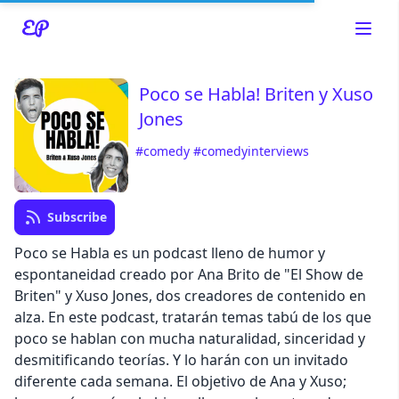
Poco se Habla! Briten y Xuso
Jones
Read about our content policies
here
#comedy
#comedyinterviews
Cancel
Save
Subscribe
Poco se Habla es un podcast lleno de humor y
espontaneidad creado por Ana Brito de "El Show de
Briten" y Xuso Jones, dos creadores de contenido en
alza. En este podcast, tratarán temas tabú de los que
Cancel
poco se hablan con mucha naturalidad, sinceridad y
desmitificando teorías. Y lo harán con un invitado
diferente cada semana. El objetivo de Ana y Xuso;