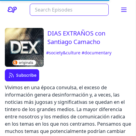
DIAS EXTRAÑOS con
Santiago Camacho
#society&culture
#documentary
Subscribe
Vivimos en una época convulsa, el exceso de
información genera desinformación y, a veces, las
Read about our content policies
here
noticias más jugosas y significativas se quedan en el
tintero de los grandes medios. La mayor diferencia
Cancel
Save
entre nosotros y los medios de comunicación radica
en los temas en los que nos centramos. Pensamos que
muchos temas que potencialmente podrían cambiar