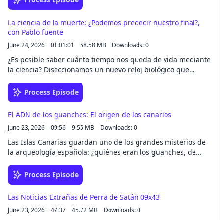
nadie ha conseguido cerrar: ¿qué pasó realmente en el 112
reciente estudio ha revelado una verdad mucho más
de Ocean Avenue? Escucha el episodio completo en la app de
fascinante: se trata de la representación de un instrumento
iVoox, o descubre todo el catálogo de iVoox Originals
La ciencia de la muerte: ¿Podemos predecir nuestro final?,
musical conocido como bigoin. Analizamos cómo este sencillo
con Pablo fuente
aerófono, capaz de generar zumbidos hipnóticos, fue una
June 24, 2026
01:01:01
58.58 MB
Downloads: 0
pieza clave en rituales de lluvia y estados de trance hace
miles de años. Escucha el episodio completo en la app de
¿Es posible saber cuánto tiempo nos queda de vida mediante
iVoox, o descubre todo el catálogo de iVoox Originals
la ciencia? Diseccionamos un nuevo reloj biológico que
analiza qué genes están activos en nuestro cuerpo. También
abordamos el curioso sesgo antihorario que guía nuestros
Process Episode
pasos en plazas y estadios, el uso de bacterias naturales para
frenar plagas de mosquitos y cómo protegerse ante las
El ADN de los guanches: El origen de los canarios
nuevas llamadas fraudulentas que suplantan a nuestros
June 23, 2026
09:56
9.55 MB
Downloads: 0
seres queridos. Y además: la experiencia de vivir cinco días
en la oscuridad total. Escucha el episodio completo en la app
Las Islas Canarias guardan uno de los grandes misterios de
de iVoox, o descubre todo el catálogo de iVoox Originals
la arqueología española: ¿quiénes eran los guanches, de
dónde vinieron y cómo cruzaron el océano hasta un
archipiélago perdido en el Atlántico? Durante siglos, las
Process Episode
teorías han ido y venido —celtas, indoeuropeos,
supervivientes de la Atlántida—, pero hoy la genética está
Las Noticias Extrañas de Perra de Satán 09x43
empezando a hablar. En este episodio viajamos al pasado
June 23, 2026
47:37
45.72 MB
Downloads: 0
remoto de Canarias siguiendo la pista del ADN mitocondrial,