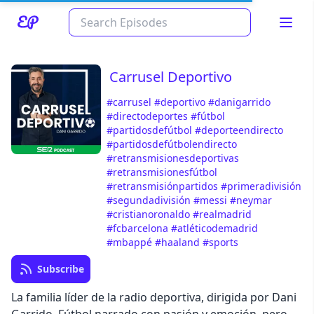
Carrusel Deportivo
#carrusel
#deportivo
#danigarrido
#directodeportes
#fútbol
#partidosdefútbol
#deporteendirecto
#partidosdefútbolendirecto
#retransmisionesdeportivas
#retransmisionesfútbol
#retransmisiónpartidos
#primeradivisión
Read about our content policies
here
#segundadivisión
#messi
#neymar
#cristianoronaldo
#realmadrid
#fcbarcelona
#atléticodemadrid
Cancel
Save
#mbappé
#haaland
#sports
Subscribe
La familia líder de la radio deportiva, dirigida por Dani