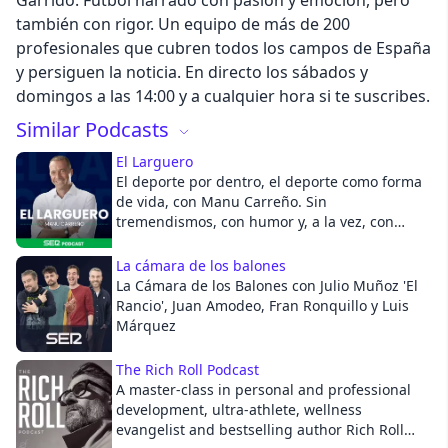
Garrido. Fútbol narrado con pasión y emoción, pero
también con rigor. Un equipo de más de 200
Cancel
profesionales que cubren todos los campos de España
y persiguen la noticia. En directo los sábados y
domingos a las 14:00 y a cualquier hora si te suscribes.
Similar Podcasts
El Larguero
El deporte por dentro, el deporte como forma
de vida, con Manu Carreño. Sin
tremendismos, con humor y, a la vez, con
rigor y pluralidad: escucharás distintos
enfoques y puntos de vista. En directo de
La cámara de los balones
lunes a viernes a las 23:30 y a cualquier hora
La Cámara de los Balones con Julio Muñoz 'El
si te suscribes.
Rancio', Juan Amodeo, Fran Ronquillo y Luis
Márquez
The Rich Roll Podcast
A master-class in personal and professional
development, ultra-athlete, wellness
evangelist and bestselling author Rich Roll