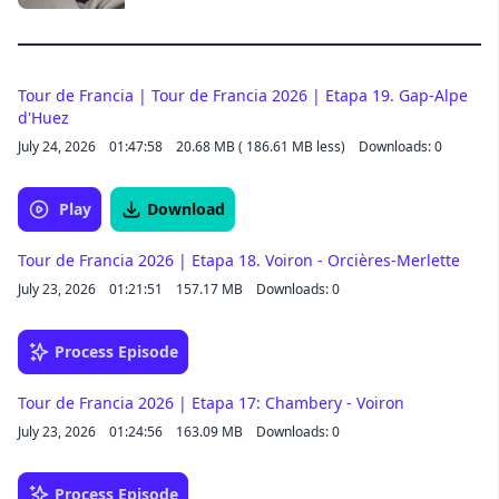
delves deep with the world's brightest and
most thought provoking thought leaders to
educate, inspire and empower you to unleash
your best, most authentic self. More at:
https://richroll.com See acast.com/privacy for
Tour de Francia | Tour de Francia 2026 | Etapa 19. Gap-Alpe
privacy and opt-out information.
d'Huez
July 24, 2026
01:47:58
20.68 MB ( 186.61 MB less)
Downloads: 0
Play
Download
Tour de Francia 2026 | Etapa 18. Voiron - Orcières-Merlette
July 23, 2026
01:21:51
157.17 MB
Downloads: 0
Process Episode
Tour de Francia 2026 | Etapa 17: Chambery - Voiron
July 23, 2026
01:24:56
163.09 MB
Downloads: 0
Process Episode