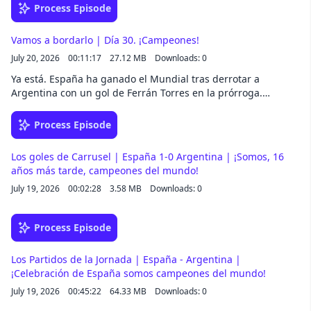
Process Episode
Vamos a bordarlo | Día 30. ¡Campeones!
July 20, 2026
00:11:17
27.12 MB
Downloads: 0
Ya está. España ha ganado el Mundial tras derrotar a
Argentina con un gol de Ferrán Torres en la prórroga.
Tenemos al mejor equipo del planeta... Y dos estrellas en el
pecho. Antón Meana, que siempre supo que esto iba a pasar,
Process Episode
cuenta en este episodio cómo se vivió en Nueva York la previa
del partido que recordaremos toda la vida.
Los goles de Carrusel | España 1-0 Argentina | ¡Somos, 16
años más tarde, campeones del mundo!
July 19, 2026
00:02:28
3.58 MB
Downloads: 0
Process Episode
Los Partidos de la Jornada | España - Argentina |
¡Celebración de España somos campeones del mundo!
July 19, 2026
00:45:22
64.33 MB
Downloads: 0