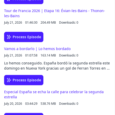
Tour de Francia 2026 | Etapa 16: Évian-les-Bains - Thonon-
les-Bains
July 21, 2026
01:46:30
204.49 MB
Downloads: 0
Process Episode
Vamos a bordarlo | Lo hemos bordado
July 21, 2026
01:07:58
163.14 MB
Downloads: 0
Lo hemos conseguido. España bordó la segunda estrella este
domingo en Nueva York gracias un gol de Ferran Torres en el
minuto 106. Por el camino, este equipo para la historia se
enfrentó y ganó a la Portugal de Cristiano Ronaldo, a la
Process Episode
Francia de Mbappé y a la Argentina de Leo Messi.Este
episodio especial repasa la hazaña de la Selección en el
Especial España se echa la calle para celebrar la segunda
Mundial 2026 a través de un recorrido sonoro que recopila lo
estrella
mejor de la experiencia de Antón Meana siguiendo a los de
July 20, 2026
03:44:29
538.76 MB
Downloads: 0
Luis de la Fuente durante el último mes y medio.