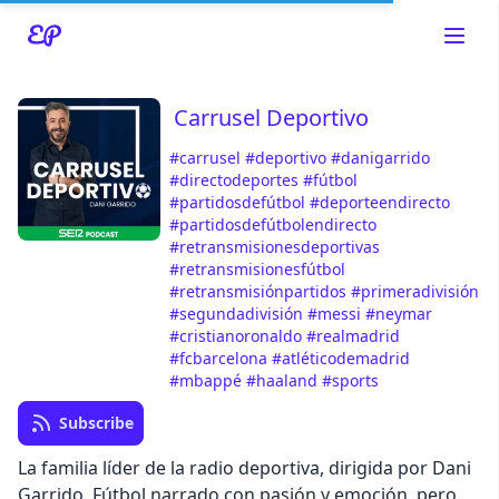
Carrusel Deportivo
#carrusel
#deportivo
#danigarrido
Read about our content policies
here
#directodeportes
#fútbol
#partidosdefútbol
#deporteendirecto
#partidosdefútbolendirecto
Cancel
Save
#retransmisionesdeportivas
#retransmisionesfútbol
#retransmisiónpartidos
#primeradivisión
#segundadivisión
#messi
#neymar
#cristianoronaldo
#realmadrid
#fcbarcelona
#atléticodemadrid
#mbappé
#haaland
#sports
Cancel
Subscribe
La familia líder de la radio deportiva, dirigida por Dani
Garrido. Fútbol narrado con pasión y emoción, pero