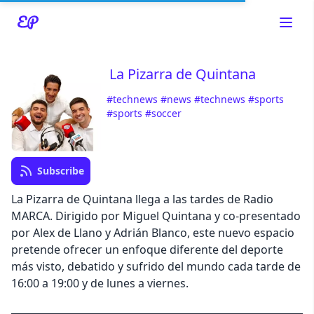
La Pizarra de Quintana
#technews
#news
#technews
#sports
Read about our content policies
here
#sports
#soccer
Cancel
Save
Subscribe
La Pizarra de Quintana llega a las tardes de Radio
MARCA. Dirigido por Miguel Quintana y co-presentado
por Alex de Llano y Adrián Blanco, este nuevo espacio
Cancel
pretende ofrecer un enfoque diferente del deporte
más visto, debatido y sufrido del mundo cada tarde de
16:00 a 19:00 y de lunes a viernes.