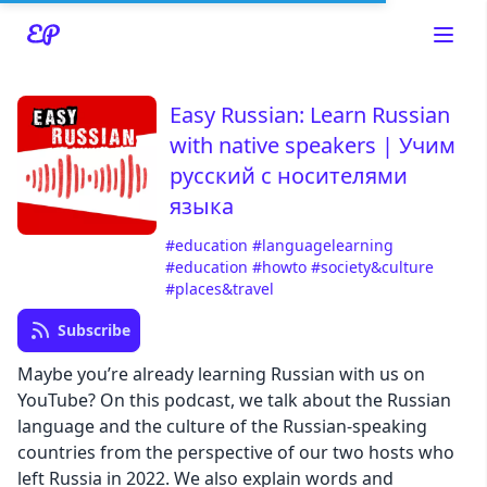
Easy Russian: Learn Russian
with native speakers | Учим
русский с носителями
языка
#education
#languagelearning
Read about our content policies
here
#education
#howto
#society&culture
#places&travel
Cancel
Save
Subscribe
Maybe you’re already learning Russian with us on
YouTube? On this podcast, we talk about the Russian
language and the culture of the Russian-speaking
countries from the perspective of our two hosts who
Cancel
left Russia in 2022. We also explain words and