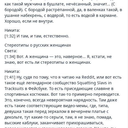
как такой мужчина в бушлате, нечёсанный, значит... (С
бородой). С бородой растрёпанной, да, в валенках такой, в
ушанке набекрень, с водярой, то есть водкой в кармане.
Хорошо, если не внутри.
Никита:
[1:32] И там, и там, естественно.
Стереотипы о русских женщинах
Света:
[1:34] Вот. А женщина — это, наверное... Я, кстати, не
знаю, вот есть ли стереотипы о женщинах.
Никита:
[1:41] Ну, судя по тому, что я читаю на Reddit, или вот есть
такое ещё легендарное сообщество Squatting Slavs in
Tracksuits в Фейсбуке. То есть приседающие славяне в
спортивных костюмах. Вот так-то примерно переводится.
Это, конечно, всегда невероятная нарядность. Там даже
есть такие соответствующие видео-мемы, где, типа,
девушка такая перед зеркалом в вечернем платье с
декольте, тут какие-то серьги, там, я не знаю, помада,
высокие каблуки, заканчивает прихорашиваться,