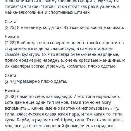
поворачивается к своему кавалеру, говорит, "Ну что, ты
готов?" Он такой, "Готов!" И он стоит как раз в ушанке, в
майке-алкоголичке и спортивных штанах.
Света:
[2:25] Я ненавижу, когда так. Это какой-то вообще кошмар.
Никита:
[2:28] В общем, точно совершенно есть такой стереотип в
стороннем взгляде на славянскую, в самом широком
смысле, культуру. То, что всегда очень-очень нарядные,
прямо чрезмерно нарядные, очень красивые женщины. И
их кавалеры всегда угрюмые, косматые, плохо одетые.
Света:
[2:47] Чрезмерно плохо одеты.
Никита:
[2:48] Сами по себе, как медведи. И это типа нормально.
Есть даже ещё один тип мемов. Там я точно не могу
вспомнить... Какие именно картинки использованы? Ну,
типа, классическая славянская пара, и там какая-то, типа,
кукла Барби, а рядом с ней Шрек, типа. То есть женщины,
мол, всегда в очень хорошей форме, очень нарядные,