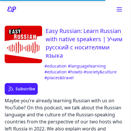
Easy Russian: Learn Russian
with native speakers | Учим
русский с носителями
языка
#education
#languagelearning
#education
#howto
#society&culture
#places&travel
Read about our content policies
here
Subscribe
Maybe you’re already learning Russian with us on
Cancel
Save
YouTube? On this podcast, we talk about the Russian
language and the culture of the Russian-speaking
countries from the perspective of our two hosts who
left Russia in 2022. We also explain words and