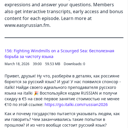
expressions and answer your questions. Members
Cancel
also get interactive transcripts, early access and bonus
content for each episode. Learn more at
www.easyrussian.fm.
156: Fighting Windmills on a Scourged Sea: бесполезная
борьба за чистоту языка
March 18, 2026
39:00
59.53 MB
Downloads: 0
Привет, друзья! Ну что, разберём в деталях, как россияне
борются за русский язык? И ура! У нас появился спонсор -
italki! Найди своего идеального преподавателя русского
языка на italki 🎉 Воспользуйся кодом RUSSIAN и получи
скидку в €5 на своё первое занятие стоимостью не менее
€10 по этой ссылке:
https://go.italki.com/russian2026
Как и почему государство пытается указывать людям, как
им говорить? Чем заканчивались такие попытки в
прошлом? И из чего вообще состоит русский язык?