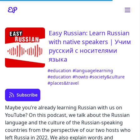
Easy Russian: Learn Russian
with native speakers | Учим
русский с носителями
языка
#education
#languagelearning
#education
#howto
#society&culture
#places&travel
Read about our content policies
here
Subscribe
Maybe you’re already learning Russian with us on
Cancel
Save
YouTube? On this podcast, we talk about the Russian
language and the culture of the Russian-speaking
countries from the perspective of our two hosts who
left Russia in 2022. We also explain words and