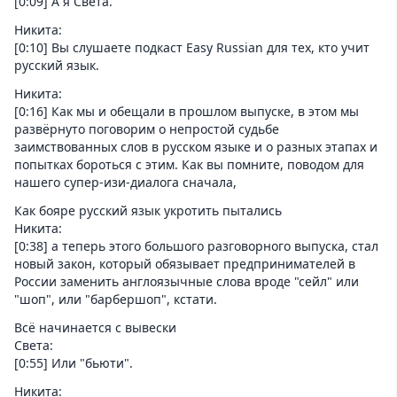
[0:09] А я Света.
Никита:
[0:10] Вы слушаете подкаст Easy Russian для тех, кто учит
русский язык.
Никита:
[0:16] Как мы и обещали в прошлом выпуске, в этом мы
развёрнуто поговорим о непростой судьбе
заимствованных слов в русском языке и о разных этапах и
попытках бороться с этим. Как вы помните, поводом для
нашего супер-изи-диалога сначала,
Как бояре русский язык укротить пытались
Никита:
[0:38] а теперь этого большого разговорного выпуска, стал
новый закон, который обязывает предпринимателей в
России заменить англоязычные слова вроде "сейл" или
"шоп", или "барбершоп", кстати.
Всё начинается с вывески
Света:
[0:55] Или "бьюти".
Никита: