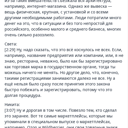
из-за таких вмешательств съезжала вся архитектура,
например, интернет-магазина. Однако же вывеска —
вещь физическая, крупная, с установкой и со всеми
другими необходимыми работами. Люди потратили много
денег на это, что в ситуации и без того непростой для
российского, особенно малого и среднего бизнеса, многих
очень сильно разозлило.
Света:
[2:29] Ну, надо сказать, что это всё коснулось не всех. Если,
например, название предприятия или компании, или, я не
знаю, ресторана, неважно, было как бы зарегистрировано
как торговая марка в государственном органе, тогда ты
можешь ничего не менять. Но другое дело, что, конечно,
такими регистрациями занимаются далеко не все. Ну а
ещё нельзя было сразу после принятия этого закона
быстро побежать и зарегистрировать, потому что это
долгая процедура.
Никита:
[3:07] Ну и дорогая в том числе. Повезло тем, кто сделал
это заранее. Вот те самые маркетплейсы, которые мы
упоминали в специальном выпуске о маркетплейсах,
например, Ozon и Wildberries, они свои товарные знаки