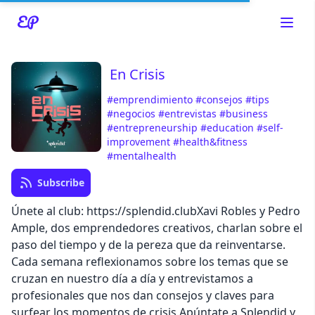
En Crisis
#emprendimiento
#consejos
#tips
#negocios
#entrevistas
#business
Read about our content policies
here
#entrepreneurship
#education
#self-
improvement
#health&fitness
#mentalhealth
Cancel
Save
Subscribe
Únete al club: https://splendid.clubXavi Robles y Pedro
Ample, dos emprendedores creativos, charlan sobre el
paso del tiempo y de la pereza que da reinventarse.
Cada semana reflexionamos sobre los temas que se
Cancel
cruzan en nuestro día a día y entrevistamos a
profesionales que nos dan consejos y claves para
surfear los momentos de crisis.Apúntate a Splendid y