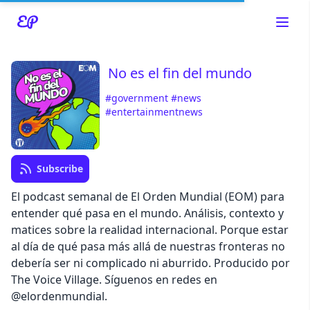
No es el fin del mundo
#government
#news
#entertainmentnews
Read about our content policies
here
Cancel
Save
Subscribe
El podcast semanal de El Orden Mundial (EOM) para
entender qué pasa en el mundo. Análisis, contexto y
matices sobre la realidad internacional. Porque estar
al día de qué pasa más allá de nuestras fronteras no
Cancel
debería ser ni complicado ni aburrido. Producido por
The Voice Village. Síguenos en redes en
@elordenmundial.