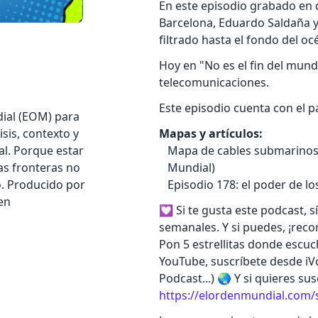
En este episodio grabado en 
Barcelona, Eduardo Saldaña y
filtrado hasta el fondo del oc
s
Hoy en "No es el fin del mund
telecomunicaciones.
Este episodio cuenta con el p
ial (EOM) para
sis, contexto y
Mapas y artículos:
al. Porque estar
Mapa de cables submarinos
as fronteras no
Mundial)
o. Producido por
Episodio 178: el poder de lo
 en
💟 Si te gusta este podcast, 
semanales. Y si puedes, ¡reco
Pon 5 estrellitas donde escuc
YouTube, suscríbete desde iVo
Podcast...) 🌏 Y si quieres su
https://elordenmundial.com/