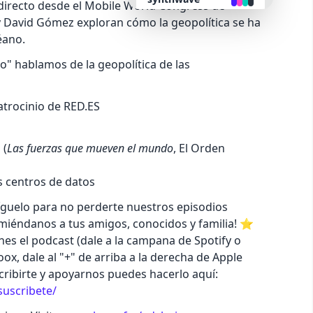
directo desde el Mobile World Congress de
 David Gómez exploran cómo la geopolítica se ha
retro
éano.
o" hablamos de la geopolítica de las
cyberpunk
atrocinio de RED.ES
valentine
 (
Las fuerzas que mueven el mundo
, El Orden
halloween
s centros de datos
garden
síguelo para no perderte nuestros episodios
miéndanos a tus amigos, conocidos y familia! ⭐️
forest
hes el podcast (dale a la campana de Spotify o
ox, dale al "+" de arriba a la derecha de Apple
aqua
scribirte y apoyarnos puedes hacerlo aquí:
suscribete/
lofi