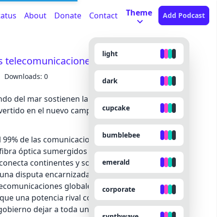
Theme
tatus
About
Donate
Contact
Add Podcast
light
as telecomunicaciones
Downloads: 0
dark
ndo del mar sostienen la economía global, las
cupcake
ertido en el nuevo campo de batalla geopolítica
bumblebee
 el 99% de las comunicaciones globales transcurre a
fibra óptica sumergidos en el lecho marino. Esta
emerald
e conecta continentes y sostiene el comercio
e una disputa encarnizada entre Estados Unidos y
elecomunicaciones globales. ¿Quién construye estos
corporate
ue una potencia rival controle la infraestructura
 gobierno dejar a toda una población sin internet?
synthwave