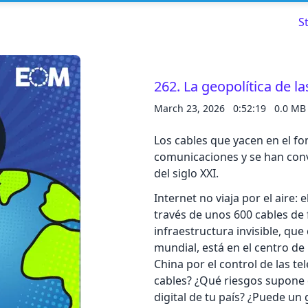
S
262. La geopolítica de l
March 23, 2026
0:52:19
0.0 MB
Read about our content policies
here
Los cables que yacen en el fo
Cancel
Save
comunicaciones y se han conv
del siglo XXI.
Internet no viaja por el aire:
través de unos 600 cables de 
infraestructura invisible, qu
Cancel
mundial, está en el centro d
China por el control de las t
cables? ¿Qué riesgos supone q
digital de tu país? ¿Puede un