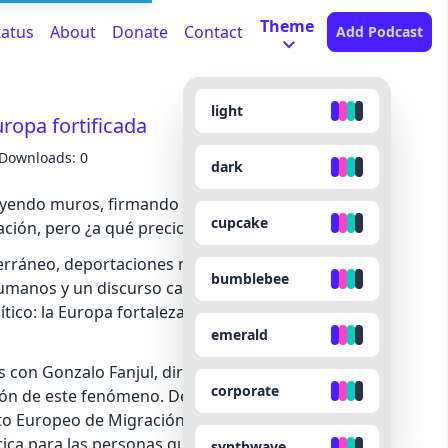
Theme
tatus
About
Donate
Contact
Add Podcast
light
uropa fortificada
Downloads: 0
dark
uyendo muros, firmando acuerdos y externalizando
cupcake
ación, pero ¿a qué precio?
erráneo, deportaciones masivas, acuerdos con
bumblebee
umanos y un discurso cada vez más hostil que
ítico: la Europa fortaleza no es nueva, pero sí es
emerald
 con Gonzalo Fanjul, director de investigaciones
corporate
ión de este fenómeno. Desde el Convenio de
 Europeo de Migración y Asilo, y las
tica para las personas que intentan cruzar las
synthwave