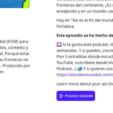
fronteras del continente. ¿Es
envejecido y en un mundo ca
Hoy en "No es el fin del mun
s
fortaleza.
Este episodio se ha hecho d
ial (EOM) para
💟 Si te gusta este podcast, 
sis, contexto y
semanales. Y si puedes, ¡reco
al. Porque estar
Pon 5 estrellitas donde escuc
as fronteras no
YouTube, suscríbete desde iVo
o. Producido por
Podcast...) 🌏 Y si quieres su
 en
https://elordenmundial.com/
Learn more about your ad cho
Process Episode