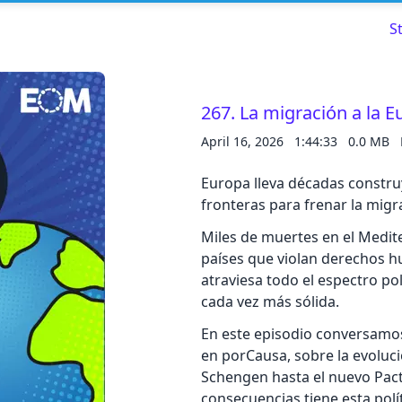
S
267. La migración a la E
April 16, 2026
1:44:33
0.0 MB
Read about our content policies
here
Europa lleva décadas constr
Cancel
Save
fronteras para frenar la migr
Miles de muertes en el Medit
países que violan derechos h
atraviesa todo el espectro pol
cada vez más sólida.
Cancel
En este episodio conversamos
en porCausa, sobre la evoluc
Schengen hasta el nuevo Pacto
consecuencias tiene esta polí