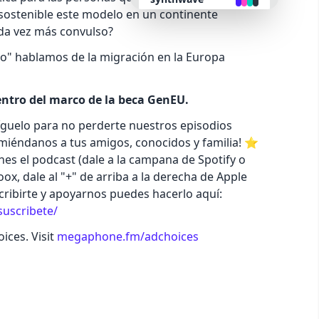
 sostenible este modelo en un continente
da vez más convulso?
retro
do" hablamos de la migración en la Europa
cyberpunk
entro del marco de la beca GenEU.
valentine
síguelo para no perderte nuestros episodios
miéndanos a tus amigos, conocidos y familia! ⭐️
halloween
hes el podcast (dale a la campana de Spotify o
ox, dale al "+" de arriba a la derecha de Apple
scribirte y apoyarnos puedes hacerlo aquí:
garden
suscribete/
ices. Visit
megaphone.fm/adchoices
forest
aqua
lofi