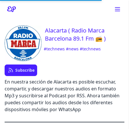
Alacarta ( Radio Marca
Barcelona 89.1 Fm 📻 )
Read about our content policies
here
#technews
#news
#technews
Cancel
Save
Subscribe
En nuestra sección de Alacarta es posible escuchar,
compartir, y descargar nuestros audios en formato
Mp3 y suscribirse al Podcast por RSS. Ahora también
Cancel
puedes compartir los audios desde los diferentes
dispositivos móviles por WhatsApp