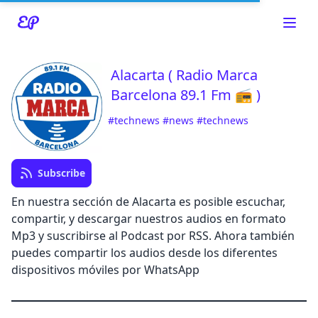
Alacarta ( Radio Marca
Barcelona 89.1 Fm 📻 )
Read about our content policies
here
#technews
#news
#technews
Cancel
Save
Subscribe
En nuestra sección de Alacarta es posible escuchar,
compartir, y descargar nuestros audios en formato
Mp3 y suscribirse al Podcast por RSS. Ahora también
Cancel
puedes compartir los audios desde los diferentes
dispositivos móviles por WhatsApp