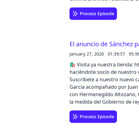
a en temas,
del insostenible sistema de p
echos
de iVoox, o descubre todo el 
Process Episode
 la religión y el
n la agenda
al, y los conecta
¿Podría decidir la
"swing states" la
El anuncio de Sánchez pa
rris y Donald
o" todos los
January 27, 2026
01:39:57
95.9
tubre de 2024.
🛍️ Visita ya nuestra tienda: https:
ción de Radio
ias Telemundo y
haciéndote socio de nuestro c
to de Jonathan
Suscríbete a nuestro nuevo ca
una organización
García acompañado por Juan A
transforman el
con Hermenegildo Altozano,
la medida del Gobierno de reg
distraer de la polémica entor
episodio completo en la app 
Process Episode
Originals