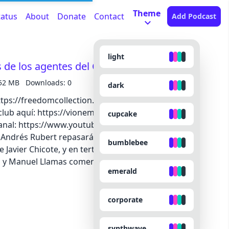
Theme
tatus
About
Donate
Contact
Add Podcast
light
 de los agentes del CNI en el Delcygate
52 MB
Downloads: 0
dark
//freedomcollection.es 👉 Apóyanos
lub aquí: https://vionemedia.com/haztesocio 📢
cupcake
nal: https://www.youtube.com/@ViOnePlus Jano
Andrés Rubert repasará la actualidad, contaremos
bumblebee
e Javier Chicote, y en tertulia con Hermenegildo
y Manuel Llamas comentarán la filtración de los
emerald
cygate en relación a las tramas de corrupción
l episodio completo en la app de iVoox, o
 iVoox Originals
corporate
synthwave