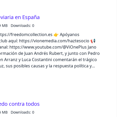
oviaria en España
9 MB
Downloads: 0
//freedomcollection.es 👉 Apóyanos
lub aquí: https://vionemedia.com/haztesocio 📢
nal: https://www.youtube.com/@ViOnePlus Jano
rmación de Juan Andrés Rubert, y junto con Pedro
bén Arranz y Luca Costantini comentarán el trágico
, sus posibles causas y la respuesta política y
o completo en la app de iVoox, o descubre todo el
edo contra todos
4 MB
Downloads: 0