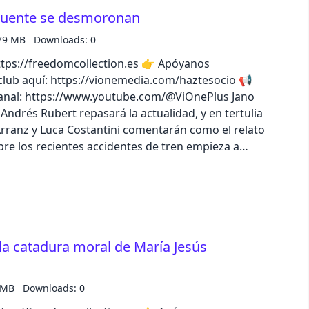
Puente se desmoronan
79 MB
Downloads: 0
//freedomcollection.es 👉 Apóyanos
lub aquí: https://vionemedia.com/haztesocio 📢
nal: https://www.youtube.com/@ViOnePlus Jano
ndrés Rubert repasará la actualidad, y en tertulia
ranz y Luca Costantini comentarán como el relato
re los recientes accidentes de tren empieza a
apuapaolaza Escucha el episodio completo en la
 el catálogo de iVoox Originals
la catadura moral de María Jesús
 MB
Downloads: 0