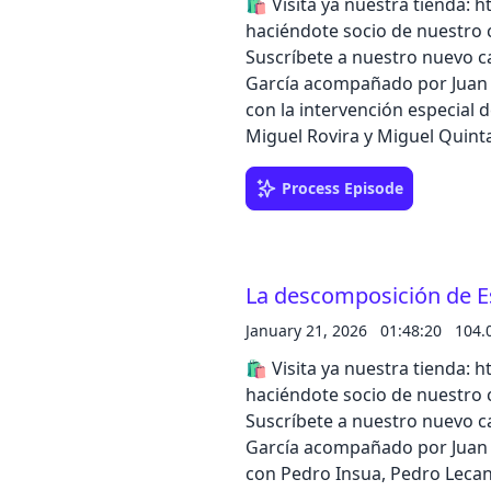
🛍️ Visita ya nuestra tienda: https:
haciéndote socio de nuestro c
Suscríbete a nuestro nuevo ca
García acompañado por Juan 
con la intervención especial d
Miguel Rovira y Miguel Quinta
mediático tras los trágicos ac
Reyes de España y la actitud 
Process Episode
completo en la app de iVoox, 
La descomposición de E
January 21, 2026
01:48:20
104.
🛍️ Visita ya nuestra tienda: https:
haciéndote socio de nuestro c
Suscríbete a nuestro nuevo ca
García acompañado por Juan A
con Pedro Insua, Pedro Lecan