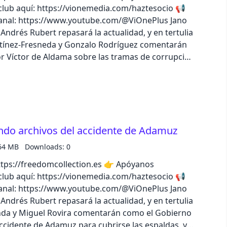
lub aquí: https://vionemedia.com/haztesocio 📢
nal: https://www.youtube.com/@ViOnePlus Jano
pastel
ndrés Rubert repasará la actualidad, y en tertulia
artínez-Fresneda y Gonzalo Rodríguez comentarán
fantasy
or Víctor de Aldama sobre las tramas de corrupción
también la cuestión de la regularización masiva de
odio completo en la app de iVoox, o descubre todo
wireframe
s
black
ando archivos del accidente de Adamuz
luxury
64 MB
Downloads: 0
//freedomcollection.es 👉 Apóyanos
dracula
lub aquí: https://vionemedia.com/haztesocio 📢
nal: https://www.youtube.com/@ViOnePlus Jano
cmyk
ndrés Rubert repasará la actualidad, y en tertulia
nda y Miguel Rovira comentarán como el Gobierno
 accidente de Adamuz para cubrirse las espaldas, y
autumn