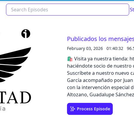
S
Publicados los mensajes
February 03, 2026
01:40:32
96.
🛍️ Visita ya nuestra tienda: https:
haciéndote socio de nuestro c
Suscríbete a nuestro nuevo ca
García acompañado por Juan 
con la intervención especial d
Altozano, Guadalupe Sánchez 
Read about our content policies
here
mensajes del CNI sobre el Del
entorno a Zapatero. Escucha e
Process Episode
descubre todo el catálogo de
Cancel
Save