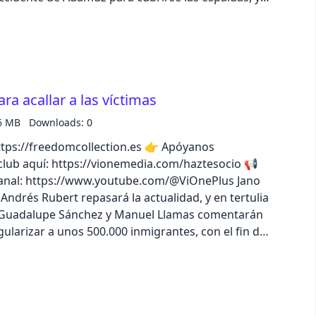
ensiones. Escucha el episodio completo en la app
catálogo de iVoox Originals
business
acid
ra acallar a las víctimas
lemonade
6 MB
Downloads: 0
//freedomcollection.es 👉 Apóyanos
night
lub aquí: https://vionemedia.com/haztesocio 📢
nal: https://www.youtube.com/@ViOnePlus Jano
coffee
ndrés Rubert repasará la actualidad, y en tertulia
 Guadalupe Sánchez y Manuel Llamas comentarán
ularizar a unos 500.000 inmigrantes, con el fin de
winter
no a los recientes accidentes de tren. Escucha el
de iVoox, o descubre todo el catálogo de iVoox