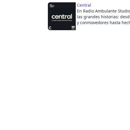
los titulares. Más en elhilo.
Central
un podcast de Radio Ambul
En Radio Ambulante Studi
Hosted on Acast. See acast
las grandes historias: desd
more information.
y conmovedores hasta hech
sacuden a un país, una reg
continente. Pero hay acont
historias que no pueden co
episodio. Para eso está Cen
series de Radio Ambulante
segunda temporada, "El pé
serie de podcast que combin
trayectoria de Radio Ambul
Noticias Telemundo para o
cobertura y un análisis pr
y veraces sobre el papel de
las próximas elecciones pr
Estados Unidos. Presentado
Vaqueiro, conductor del not
Telemundo, los seis episodi
péndulo" se enfocan en las
expectativas de los latinos
Nevada, Florida, Arizona y 