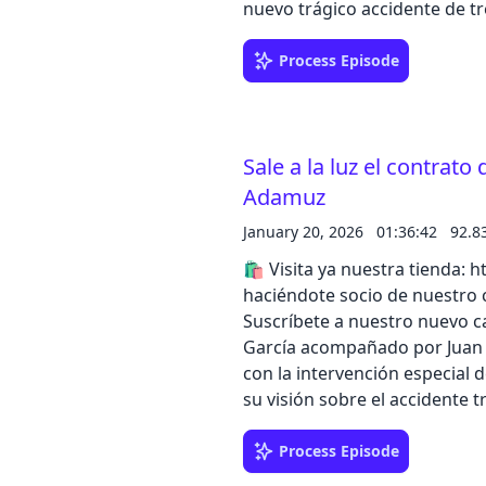
nuevo trágico accidente de tr
conocido de Adamuz (Córdoba),
políticos. Escucha el episodi
Process Episode
catálogo de iVoox Originals
Sale a la luz el contrato
Adamuz
January 20, 2026
01:36:42
92.8
🛍️ Visita ya nuestra tienda: https:
haciéndote socio de nuestro c
Suscríbete a nuestro nuevo ca
García acompañado por Juan 
con la intervención especial 
su visión sobre el accidente t
Miguel Ángel Pérez y Manuel
disponibles al respecto de dic
Process Episode
España. Escucha el episodio c