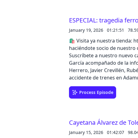
catálogo de iVoox Originals
ESPECIAL: tragedia ferr
January 19, 2026
01:21:51
78.5
🛍️ Visita ya nuestra tienda: https:
haciéndote socio de nuestro c
Suscríbete a nuestro nuevo ca
García acompañado de la info
Herrero, Javier Crevillén, Ru
accidente de trenes en Adamuz
mediática. Escucha el episodi
catálogo de iVoox Originals
Process Episode
Cayetana Álvarez de Tol
January 15, 2026
01:42:07
98.0