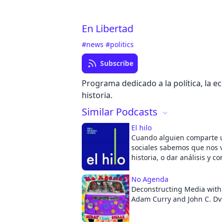
En Libertad
#news
#politics
Subscribe
Programa dedicado a la política, la e
historia.
Similar Podcasts
El hilo
Cuando alguien comparte u
sociales sabemos que nos 
historia, o dar análisis y c
hemos visto en otro lado. E
todo eso: una invitación a 
No Agenda
historias más importantes
Deconstructing Media wit
América Latina. Todos los v
Adam Curry and John C. Dv
mañana Eliezer Budasoff y S
ayudan a entender las noti