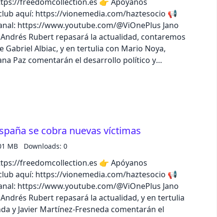
//freedomcollection.es 👉 Apóyanos
lub aquí: https://vionemedia.com/haztesocio 📢
nal: https://www.youtube.com/@ViOnePlus Jano
Andrés Rubert repasará la actualidad, contaremos
e Gabriel Albiac, y en tertulia con Mario Noya,
na Paz comentarán el desarrollo político y
cidentes de tren, y en especial las palabras de los
de María Jesús Montero. Escucha el episodio
o descubre todo el catálogo de iVoox Originals
spaña se cobra nuevas víctimas
01 MB
Downloads: 0
//freedomcollection.es 👉 Apóyanos
lub aquí: https://vionemedia.com/haztesocio 📢
nal: https://www.youtube.com/@ViOnePlus Jano
ndrés Rubert repasará la actualidad, y en tertulia
da y Javier Martínez-Fresneda comentarán el