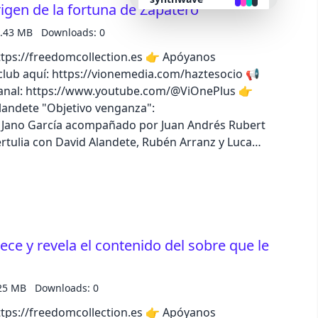
igen de la fortuna de Zapatero
.43 MB
Downloads: 0
retro
//freedomcollection.es 👉 Apóyanos
lub aquí: https://vionemedia.com/haztesocio 📢
cyberpunk
anal: https://www.youtube.com/@ViOnePlus 👉
Alandete "Objetivo venganza":
valentine
t
tertulia con David Alandete, Rubén Arranz y Luca
halloween
apatero percibió cerca de 450.000 € por
su socio Julio Martínez, investigado por la UDEF
del régimen venezolano en el Caso Plus Ultra.
garden
en la app de iVoox, o descubre todo el catálogo
forest
ce y revela el contenido del sobre que le
aqua
25 MB
Downloads: 0
//freedomcollection.es 👉 Apóyanos
lofi