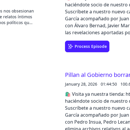
audio El hilo es
haciéndote socio de nuestro c
ante Estudios.
os nos obsesionan
Suscríbete a nuestro nuevo ca
.com/privacy for
e relatos íntimos
García acompañado por Juan A
os políticos que
con Álvaro Bernad, Javier M
ión, un
las revelaciones aportadas p
ecimientos e
del PSOE, además analizarán 
ntarse en un solo
tral, el canal de
inmigrantes. Escucha el epis
Process Episode
 Studios. Nuestra
el catálogo de iVoox Original
ndulo", es una
a el talento y la
ante Studios y
Pillan al Gobierno borr
frecer una
ecisos, profundos
January 28, 2026
01:44:50
100.
l voto latino en
esidenciales en
🛍️ Visita ya nuestra tienda: https:
s por Julio
haciéndote socio de nuestro c
iciero Noticias
Suscríbete a nuestro nuevo ca
os de "El
García acompañado por Juan A
 vidas y
 en Pennsylvania,
con Pedro Insua, Pedro Leca
Carolina del
elimina archivos relativos al