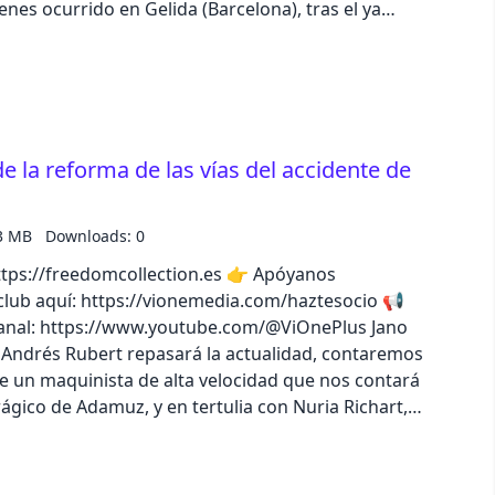
enes ocurrido en Gelida (Barcelona), tras el ya
 y lo que revela de la situación de España y sus
o completo en la app de iVoox, o descubre todo el
 de la reforma de las vías del accidente de
3 MB
Downloads: 0
//freedomcollection.es 👉 Apóyanos
lub aquí: https://vionemedia.com/haztesocio 📢
nal: https://www.youtube.com/@ViOnePlus Jano
Andrés Rubert repasará la actualidad, contaremos
de un maquinista de alta velocidad que nos contará
rágico de Adamuz, y en tertulia con Nuria Richart,
 Llamas comentarán las nuevas informaciones
ho accidente y del estado de las vías de tren en
ompleto en la app de iVoox, o descubre todo el