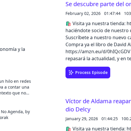
Se descubre parte del or
February 02, 2026
01:47:44
103
Cancel
🛍️ Visita ya nuestra tienda: https:
haciéndote socio de nuestro c
Suscríbete a nuestro nuevo c
Compra ya el libro de David 
conomía y la
https://amzn.eu/d/0hIQcGDV Jano García acompañado por Juan Andrés Ruber
repasará la actualidad, y en 
Costantini comentarán como Z
"asesoría" de una empresa de 
Process Episode
como presunto intermediario 
n hilo en redes
Escucha el episodio completo 
va a contar una
ontexto que no
de iVoox Originals
ste podcast es
Víctor de Aldama reapare
profundizar las
dio Delcy
 de la semana en
h No Agenda, by
iernes en la
orak
January 29, 2026
01:44:25
100.
ilvia Viñas te
cias más allá de
🛍️ Visita ya nuestra tienda: https: