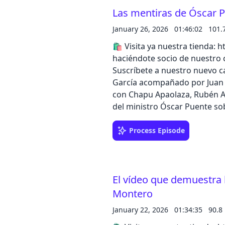
Las mentiras de Óscar 
January 26, 2026
01:46:02
101.
🛍️ Visita ya nuestra tienda: https:
haciéndote socio de nuestro c
Suscríbete a nuestro nuevo ca
García acompañado por Juan A
con Chapu Apaolaza, Rubén Ar
del ministro Óscar Puente sob
desmoronarse. 👉 Sigue a Chapu Apaolaza en su canal de YouTube:
https://www.youtube.com/@ch
Process Episode
app de iVoox, o descubre todo
El vídeo que demuestra 
Montero
January 22, 2026
01:34:35
90.8