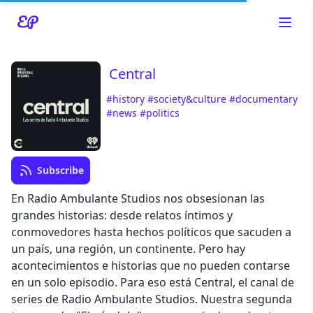
Central
#history
#society&culture
#documentary
#news
#politics
Read about our content policies
here
Subscribe
Cancel
Save
En Radio Ambulante Studios nos obsesionan las
grandes historias: desde relatos íntimos y
conmovedores hasta hechos políticos que sacuden a
un país, una región, un continente. Pero hay
acontecimientos e historias que no pueden contarse
Cancel
en un solo episodio. Para eso está Central, el canal de
series de Radio Ambulante Studios. Nuestra segunda