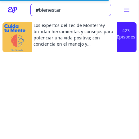
Los expertos del Tec de Monterrey
423
brindan herramientas y consejos para
Episodes
potenciar una vida positiva; con
conciencia en el manejo y
Read about our content policies
here
configuración de las emociones que
nos permita conectar con las personas
cercanas y con la comunidad. Un
Cancel
Save
programa con ejercicios y rutinas para
ayudarnos a cultivar una vida plena.
Un podcast de Tec Sounds.