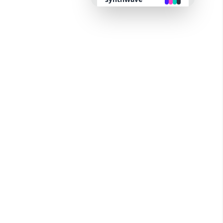
retro
cyberpunk
valentine
halloween
garden
forest
aqua
lofi