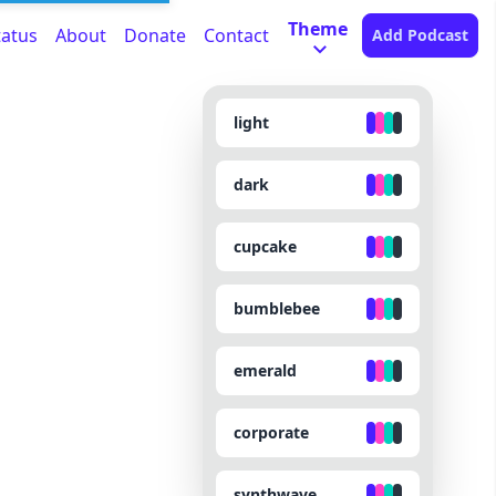
Theme
tatus
About
Donate
Contact
Add Podcast
light
dark
cupcake
bumblebee
emerald
corporate
synthwave