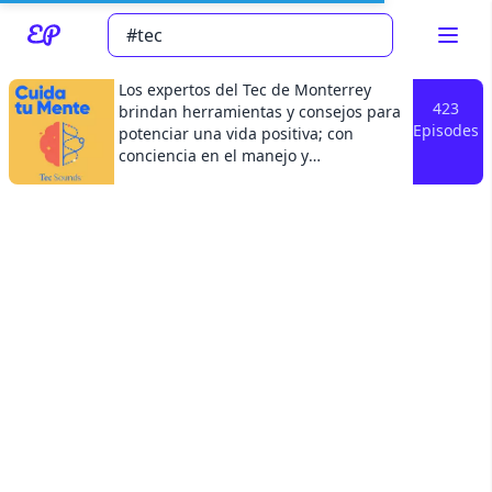
Los expertos del Tec de Monterrey
423
brindan herramientas y consejos para
Episodes
potenciar una vida positiva; con
conciencia en el manejo y
Read about our content policies
here
configuración de las emociones que
nos permita conectar con las personas
cercanas y con la comunidad. Un
Cancel
Save
programa con ejercicios y rutinas para
ayudarnos a cultivar una vida plena.
Un podcast de Tec Sounds.