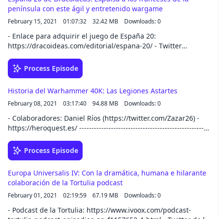
del juego - Trasfondo de la ciudad de los malditos - Reglas
península con este ágil y entretenido wargame
básicas del juego - Bandas oficiales - Campañas, experiencias
February 15, 2021
01:07:32
32.42 MB
Downloads: 0
y habildades - Entrevista a Warchustero Espero que lo
disfrutéis! Escucha el episodio completo en la app de iVoox, o
- Enlace para adquirir el juego de España 20:
descubre todo el catálogo de iVoox Originals
https://dracoideas.com/editorial/espana-20/ - Twitter
Dracoideas: https://twitter.com/DracoIdeas - Twitter
Todoestrategia: https://twitter.com/JuanMan66015415 ----------
Process Episode
---------------------------------------------------------------- Muy buenas
estrategas! En este programa, vamos a hablaros del
Historia del Warhammer 40K: Las Legiones Astartes
wargame de batallas napoleónicas llamado "España 20".
February 08, 2021
03:17:40
94.88 MB
Downloads: 0
Antes de comenzar con las 4 batallas en sí, explicaremos
cómo se juega al Napoleonic 20 (sistema de reglas).
- Colaboradores: Daniel Ríos (https://twitter.com/Zazar26) -
Posteriormente, entraremos de lleno a hablaros sobre las
https://heroquest.es/ ------------------------------------------------------
batallas de Bailén, Talavera, Bussaco y Arapiles. Esperamos
---------------------------- Muy buenas a todos estrategas! En el
que os guste este programa. Escucha el episodio completo
episodio de hoy volvemos a la carga con la segunda entrega
Process Episode
en la app de iVoox, o descubre todo el catálogo de iVoox
de la historia del Warhammer 40K. En esta ocasión, nos
Originals
centraremos en hablaros sobre las legiones astartes y las
Europa Universalis IV: Con la dramática, humana e hilarante
demás fuerzas imperiales. Los puntos que vamos a analizar
colaboración de la Tortulia podcast
son los siguientes: - Introducción al programa - Fuerzas
February 01, 2021
02:19:59
67.19 MB
Downloads: 0
imperiales: Astra militarum, adeptus custodes y hermanas
del silencio. - Legiones astartes: Esencia y naturaleza de cada
- Podcast de la Tortulia: https://www.ivoox.com/podcast-
legión y su correspondiente primarca - La taberna del