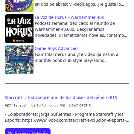
en dos palabras: vi-deojuegos. ¿Te gusta lo
que hacemos? Apoya el proyecto para que
Cancel
podamos seguir adelante:
La Voz de Horus - Warhammer 40k
https://www.patreon.com/anaitreload
Podcast semanal dedicado al mundo de
Warhammer 40.000. Desgranamos
novedades, dramatizamos novelas, contamos
trasfondo, analizamos el juego y el hobby en
general. Escúchanos mientras pintas minis o
Game Boys Advanced
mientras sacas el perro a pasear. No importa
Four total nerds analyze video games in a
el momento, pero cuenta con nosotros para
monthly book club style play-along.
ser tu programa semanal de referencia sobre
Warhammer 40.000.
Starcraft I: Todo sobre uno de los dioses del género RTS
April 12, 2021
02:18:43
66.58 MB
Downloads: 0
- Colaboradores: Jorge Sufuentes - Programa Starcraft y los
Esports: https://www.ivoox.com/starcraft-evolucion-e-sports-
audios-mp3_rf_58340548_1.html - Warcraft 1 y 2:
https://www.ivoox.com/warcraft-i-ii-trasfondo-campana-
Process Episode