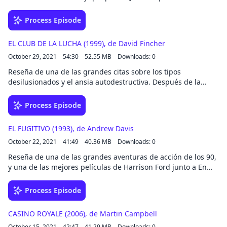
ver en familia, que hará las delicias de grandes y pequeños
punto de mira de los grandes fans del terror. Una noche, un
por igual. ENLACES DE INTERÉS
niño mata a su hermana mayor y es llevado a un sanatorio.
Process Episode
https://www.mentalfloss.com/article/60237/15-fascinating-
Quince años después, en la víspera de los difuntos, una
facts-about-spirited-away https://screenrant.com/studio-
presencia enmascarada y de ronca respiración ronda el
ghibli-spirited-away-trivia-unknown-facts/
EL CLUB DE LA LUCHA (1999), de David Fincher
pueblo donde tuvo lugar la matanza… y una joven empieza a
https://screenrant.com/behind-scenes-facts-spirited-away-
October 29, 2021
54:30
52.55 MB
Downloads: 0
sentir que alguien la sigue y la acecha. Con esta aventura de
studio-ghibli/ https://movieweb.com/spirited-away-movie-
terror, Carpenter maravilló al público e inició una franquicia
Reseña de una de las grandes citas sobre los tipos
facts-trivia/ https://www.cbr.com/spirited-away-facts/
que continúa a hoy día. Olvídense de Chucky, de Freddy
desilusionados y el ansia autodestructiva. Después de la
https://nicejapan.co.nz/未分類/10-facts-you-may-enjoy-about-
Krueger, de Jason Voorhees o de Ghostface: el verdadero
estupenda ‘Seven’, David Fincher adaptó la (cortísima) novela
spirited-away/
señor de las cuchilladas es Michael Myers, y esta única noche
de Chuck Palahniuk al cine. Edward Norton interpreta a un
Process Episode
del año vuelve a casa. ENLACES DE INTERÉS
oficinista harto de su trayectoria vital que un día, por
https://screenrant.com/halloween-behind-the-scenes-facts/
casualidad, conoce a un vendedor de jabón, Brad Pitt, con
https://www.mentalfloss.com/article/59788/15-terrifying-f
EL FUGITIVO (1993), de Andrew Davis
quien entabla amistad. Juntos abrirán un club de lucha que
https://cafemom.com/entertainment/215521-interesting-hall
October 22, 2021
41:49
40.36 MB
Downloads: 0
atraerá a un montón de tipos desilusionados y ansiosos por
https://creepycatalog.com/trivia-facts-about-michael-myer
partir caras… pero la cosa derivará en algo mucho más
Reseña de una de las grandes aventuras de acción de los 90,
https://www.eightieskids.com/10-horrifying-facts-about-th
inquietante. Algo incomprendida por parte de la crítica y del
y una de las mejores películas de Harrison Ford junto a En
https://www.insider.com/halloween-the-movie-facts-2018-10
público, pero pese a todo estupenda. ENLACES DE INTERÉS
busca del arca perdida y Blade Runner. Ford interpreta a un
https://www.factinate.com/things/40-unmasked-facts-hallow
https://sesgodeconfirmacion.com/tu-propia-narrativa-14-el-
médico erróneamente acusado y condenado por el asesinato
https://wcrz.com/10-interesting-facts-you-may-not-know-
Process Episode
hombre-mas-influyente-no-existe/
de su mujer que logra darse a la fuga y, a un tiempo que
about-the-movie-halloween/
https://www.factinate.com/things/42-knockout-facts-about-
huye de sus captores, busca pistas sobre la identidad del
fight-club-on-its-20th-anniversary/
CASINO ROYALE (2006), de Martin Campbell
verdadero asesino. Tommy Lee Jones interpreta al federal
https://www.ranker.com/list/fight-club-facts/ranker-film
October 15, 2021
42:47
41.29 MB
Downloads: 0