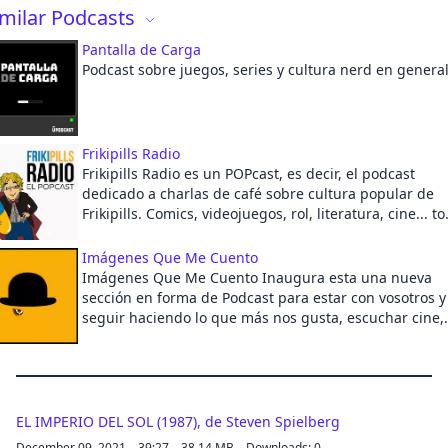
imilar Podcasts
Cancel
Pantalla de Carga
Podcast sobre juegos, series y cultura nerd en general
Frikipills Radio
Frikipills Radio es un POPcast, es decir, el podcast
dedicado a charlas de café sobre cultura popular de
Frikipills. Comics, videojuegos, rol, literatura, cine... t
la subcultura que tus neuronas puedan soportar en
pequeñas y distendidas dosis :D
Imágenes Que Me Cuento
Imágenes Que Me Cuento Inaugura esta una nueva
sección en forma de Podcast para estar con vosotros y
seguir haciendo lo que más nos gusta, escuchar cine,
hablar de cine y vivir el cine. No olvidéis suscribiros a
nuestro canal principal IMÁGENES QUE ME CUENTO e
YOUTUBE.
http://https://www.youtube.com/channel/UC7KnQbIE
-
EL IMPERIO DEL SOL (1987), de Steven Spielberg
December 09, 2021
39:27
38.14 MB
Downloads: 0