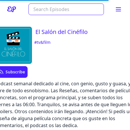
El Salón del Cinéfilo
#tv&film
Subscribe
Read about our content policies
here
dcast semanal dedicado al cine, con genio, gusto y guasa, 
bre de todo esnobismo. Las Reseñas, comentarios de pelícu
ncretas, son el programa principal, y se suben todos los
Cancel
Save
ernes a las 06:00. Tranquilos, se avisa antes de que lleguen l
oilers. Otros contenidos irán llegando. ¡Atención! Si pedís 
seña de alguna película concreta que os guste en los
mentarios, el podcast os las dedica.