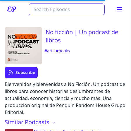
No ficción | Un podcast de
libros
#arts
#books
Subscribe
Read about our content policies
here
Bienvenidos y bienvenidas a No Ficción. Un podcast de
libros para conocer historias deslumbrantes de
actualidad, economía, ciencia y mucho más. Una
Cancel
Save
producción original de Penguin Random House Grupo
Editorial.
Similar Podcasts