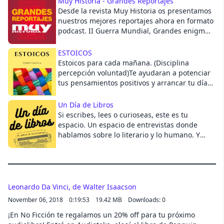
Muy Historia - Grandes Reportajes
Desde la revista Muy Historia os presentamos
Cancel
nuestros mejores reportajes ahora en formato
podcast. II Guerra Mundial, Grandes enigmas
de la Historia, Antigua Civilizaciones y todos
aquellos reportajes que siempre te han
ESTOICOS
entusiasmado, ahora te los contamos para ti
Estoicos para cada mañana. (Disciplina
como siempre habías esperado.Cada lunes un
percepción voluntad)Te ayudaran a potenciar
nuevo podcast de historia gracias a los
tus pensamientos positivos y arrancar tu día
grandes reportajes de nuestra
con las mejores vibras.
revista.Anúnciate en este podcast, escribe a
Un Día de Libros
podcast@zinetmedia.esDirección, voz y
Si escribes, lees o curioseas, este es tu
producción: Iván Patxi Gómez GallegoGuión:
espacio. Un espacio de entrevistas donde
Marta González Pérez-Iñigo
hablamos sobre lo literario y lo humano. Y
recuerda que un mal día siempre lo puedes
convertir en un día de libros.
Leonardo Da Vinci, de Walter Isaacson
November 06, 2018
0:19:53
19.42 MB
Downloads: 0
¡En No Ficción te regalamos un 20% off para tu próximo