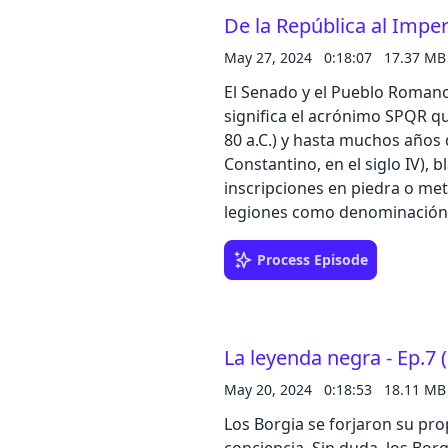
completa en el podcast. Déjanos tu comentario en Ivoox o Spotify, o escríbenos
De la República al Imper
a podcast@zinetmedia.es Comparte nuestro podcast en tus redes sociales,
puedes realizar una valoración d
May 27, 2024
0:18:07
17.37 MB
Alberto Porlán Dirección, loc
El Senado y el Pueblo Roma
Contacto de publicidad en p
significa el acrónimo SPQR qu
80 a.C.) y hasta muchos años
Constantino, en el siglo IV),
inscripciones en piedra o met
legiones como denominación legal de Roma. D
probablemente de la etapa fu
nombre oficial entonces era s
Process Episode
designa al Senado y al puebl
institucionalizase, precisam
extinguirse, entre otras cosa
La leyenda negra - Ep.7 
clase senatorial y el pueblo (la plebe). Esa contradicción de bas
traería la decadencia de la R
May 20, 2024
0:18:53
18.11 MB
civiles, caldo de cultivo para
Los Borgia se forjaron su pro
“salvapatrias”. Y serían los 