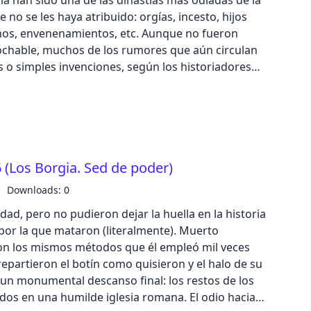
Julio César, y sobre todo su heredero, Octavio
 no se les haya atribuido: orgías, incesto, hijos
 puntilla a una forma de gobierno que parecía
nenamientos, etc. Aunque no fueron
bía nacido hacía menos de cinco siglos. Escucha
ochable, muchos de los rumores que aún circulan
o Spotify, o
 o simples invenciones, según los historiadores
ast en tus redes
negra, que se consolidó cuando Alejandro VI
 valoración de 5 estrellas en Apple Podcast o
os enemigos que en vida de los papas Borgia no
dad en podcast: podcast@zinetmedia.es
inmoral y el exceso de Alejandro VI dieron la
para fabular todo tipo de acusaciones y mentiras.
.6 (Los Borgia. Sed de poder)
tigaciones históricas coinciden en que, si bien los
s santos, el mundo les debe una reivindicación
Downloads: 0
as truculentas que les rodearon. Escucha la
ad, pero no pudieron dejar la huella en la historia
tify, o
por la que mataron (literalmente). Muerto
ast en tus redes
on los mismos métodos que él empleó mil veces
 valoración de 5 estrellas en Apple Podcast o
 un monumental descanso final: los restos de los
ublicidad en podcast: podcast@zinetmedia.es
 una humilde iglesia romana. El odio hacia