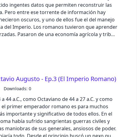
tido ingentes datos que permiten reconstruir las
 Gallego Contacto de publicidad en podcast:
a. Pero entre ese torrente de información hay
pastel
cieron oscuros, y uno de ellos fue el del manejo
anos tuvieron que aprender
fantasy
grícola y tribal
da en los seis millones de kilómetros cuadrados –
aña– que llegaron a dominar en el Imperio. Tenían
wireframe
s, ganado, transacciones comerciales, transporte
eso requería una
black
 además, estaban los gastos militares, un auténtico
tavio Augusto - Ep.3 (El Imperio Romano)
ria completa en el
luxury
Downloads: 0
a 44 a.C., como Octaviano de 44 a 27 a.C. y como
e 5 estrellas en Apple Podcast o Spotify. Texto:
dracula
s, el primer emperador romano es para muchos
ución y producción: Iván Patxi Gómez Gallego
importante y significativo de todos ellos. En el
odcast: podcast@zinetmedia.es
cmyk
 Roma había sufrido sangrientas guerras civiles y
s maniobras de sus generales, ansiosos de poder.
biaría todo. Desde el principio buscó un nexo que
autumn