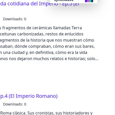
ida cotidiana del Imperio - Ep.5 (El
ilegios del Imperio, pues de ello dependía –en
os que tenía. Déjanos tu comentario
retro
dcast@zinetmedia.es Comparte nuestro
Downloads: 0
, puedes realizar una valoración de 5 estrellas en
 fragmentos de cerámicas llamadas Terra
cyberpunk
 Gallego Contacto de publicidad en podcast:
aceitunas carbonizadas, restos de enlucidos
ragmentos de la historia que nos muestran cómo
valentine
nsaban, dónde compraban, cómo eran sus bares,
 una ciudad y, en definitiva, cómo era la vida
halloween
nos nos dejaron muchos relatos e historias; solo
uellos rincones de las grandes urbes romanas y
andeza de sus construcciones nobles, sino también
garden
s con bloques de pisos donde se apilaban viviendas
ngostas donde era complicado transitar a ciertas
forest
 baños públicos donde todos defecaban juntos.
Ep.4 (El Imperio Romano)
 tu comentario en Ivoox o
aqua
 Comparte nuestro podcast en
Downloads: 0
lizar una valoración de 5 estrellas en Apple
oma clásica. Sus cronistas, sus historiadores y
lofi