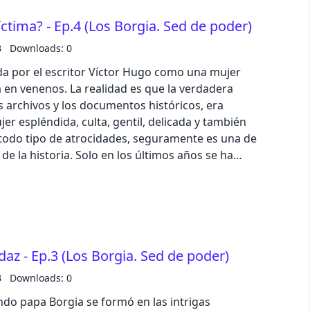
ctima? - Ep.4 (Los Borgia. Sed de poder)
e 5 estrellas en Apple Podcast o Spotify. Texto:
B
Downloads: 0
cución y producción: Iván Patxi Gómez Gallego
da por el escritor Víctor Hugo como una mujer
odcast: podcast@zinetmedia.es
dad es que la verdadera
s archivos y los documentos históricos, era
er espléndida, culta, gentil, delicada y también
e la historia. Solo en los últimos años se ha
 hija de Alejandro VI y a contar una historia muy
cestuosa,
n hombre poderoso que sería utilizada por él para
ble cuna, bella e inteligente, que se vio arrastrada
dearon a su familia, los poderosos, temidos y
daz - Ep.3 (Los Borgia. Sed de poder)
 escríbenos a podcast@zinetmedia.es Comparte
B
Downloads: 0
sociales, puedes realizar una valoración de 5
undo papa Borgia se formó en las intrigas
anos Dirección,