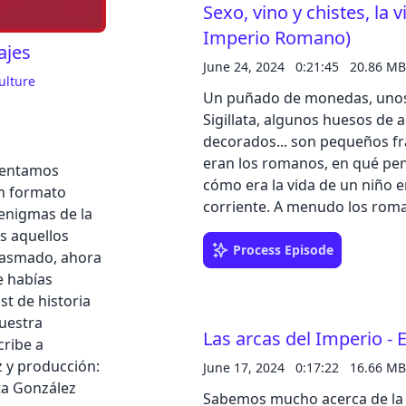
Sexo, vino y chistes, la v
la madre obtener algunos priv
gran parte– el número determinado de hij
Imperio Romano)
ajes
en Ivoox o Spotify, o escríbenos a po
June 24, 2024
0:21:45
20.86 MB
Cancel
podcast en tus redes sociales
ulture
Apple Podcast o Spotify. Texto: Antonio Gámez Higueras Dirección, locución y
Un puñado de monedas, unos
producción: Iván Patxi Gómez
Sigillata, algunos huesos de 
podcast@zinetmedia.es
decorados... son pequeños f
eran los romanos, en qué pe
esentamos
cómo era la vida de un niño en
en formato
corriente. A menudo los roma
 enigmas de la
tenemos que acercarnos a aq
os aquellos
tratar de mirar no solo la gr
Process Episode
iasmado, ahora
los barrios pobres y humilde
e habías
minúsculas, las callejuelas a
t de historia
horas sin ser atracado y los
nuestra
Las arcas del Imperio - 
Escucha la historia completa en el podcast. Déjanos
cribe a
Spotify, o escríbenos a podcast@zinetmedia.es
 y producción:
June 17, 2024
0:17:22
16.66 MB
tus redes sociales, puedes rea
ta González
Sabemos mucho acerca de la R
Podcast o Spotify. Texto: Vicente Barba Colmenero Dirección, locución y