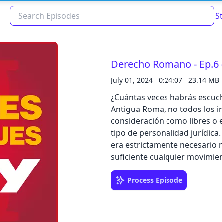
S
Derecho Romano - Ep.6 
July 01, 2024
0:24:07
23.14 MB
¿Cuántas veces habrás escucha
Antigua Roma, no todos los i
consideración como libres o e
tipo de personalidad jurídica
era estrictamente necesario 
suficiente cualquier movimien
Read about our content policies
here
humanas (los aquejados de s
humanos) y vivir veinticuatro hor
Process Episode
con deformidades suscitaba i
Cancel
Save
hasta el punto de no ser con
La única relevancia de su naci