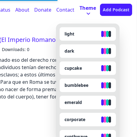
Theme
tatus
About
Donate
Contact
Add Podcast
light
(El Imperio Romano)
Downloads: 0
dark
do eso del derecho romano, verdad? En la
ndividuos tenían derechos y de ello dependía su
cupcake
sclavos; a estos últimos se les negaba cualquier
. Para que en Roma se tuviese personalidad jurídica
bumblebee
no nacer de forma prematura, estar vivo (era
to del cuerpo), tener formas y naturaleza
emerald
imples deformidades sí eran considerados
as separado del claustro materno. El nacido
nquietudes supersticiosas entre los romanos
corporate
siderado persona sujeta a ningún tipo de derecho.
miento era cuantitativa, en el sentido de permitir a
synthwave