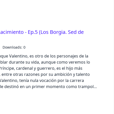
poder que ejercía la familia. El hecho de que
ínsula ibérica accediera al trono papal era una
stres clanes italianos, pues este solo podía ser
n su elección se le estaba otorgando poder a un
e, y además a un extranjero que nada más
nacimiento - Ep.5 (Los Borgia. Sed de
rodeó de los suyos y empezó a dar cargos
cial a sus hijos. Escucha la historia
Downloads: 0
e 5 estrellas en Apple Podcast o Spotify. Texto:
ue Valentino, es otro de los personajes de la
ión y producción: Iván Patxi Gómez Gallego
ablar durante su vida, aunque como veremos lo
odcast: podcast@zinetmedia.es
 entre otras razones por su ambición y talento
Valentino, tenía nula vocación por la carrera
re le destinó en un primer momento como trampolín
er del Vaticano–, intentó crear un Estado propio en
 gloria a la sombra de Alejandro VI y con la
ida. Escucha la historia completa