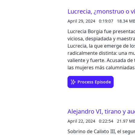
en el podcast. Déjanos tu comentario en Ivoox o Spotify, o escríbenos a
Lucrecia, ¿monstruo o ví
podcast@zinetmedia.es Comparte nuestro podcast en tus redes sociales,
puedes realizar una valoración d
April 29, 2024
0:19:07
18.34 M
Gonzalo Pulido Dirección, lo
Lucrecia Borgia fue presenta
Contacto de publicidad en p
viciosa, despiadada y maestra en venenos. La reali
Lucrecia, la que emerge de lo
radicalmente distinta: una muj
valiente y fuerte. Acusada de todo tipo de atrocidades, seguramente es una de
las mujeres más calumniadas d
empezado a hacer justicia a la
distinta a la de su leyenda negra. Ni ninfómana ni envenenadora ni in
Process Episode
simplemente fue la hija de u
sus intereses; una mujer de no
por las circunstancias que ro
Alejandro VI, tirano y au
envidiados Borgia. Escucha la historia completa en el podcast. Déjanos tu
comentario en Ivoox o Spotify, o
April 22, 2024
0:22:54
21.97 M
nuestro podcast en tus redes 
Sobrino de Calixto III, el seg
estrellas en Apple Podcast o Spotify. Texto: Sandra Castell