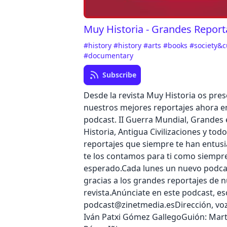
Muy Historia - Grandes Report
#history
#history
#arts
#books
#society&c
#documentary
Subscribe
Desde la revista Muy Historia os pr
nuestros mejores reportajes ahora 
podcast. II Guerra Mundial, Grandes
Historia, Antigua Civilizaciones y tod
reportajes que siempre te han entus
te los contamos para ti como siempr
esperado.Cada lunes un nuevo podcas
gracias a los grandes reportajes de 
revista.Anúnciate en este podcast, es
podcast@zinetmedia.esDirección, voz
Iván Patxi Gómez GallegoGuión: Mar