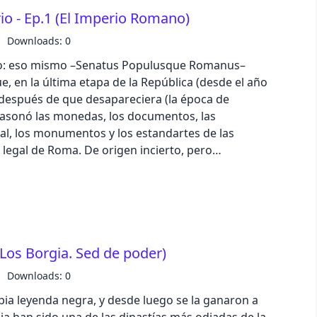
io - Ep.1 (El Imperio Romano)
e 5 estrellas en Apple Podcast o Spotify. Texto:
Downloads: 0
ución y producción: Iván Patxi Gómez Gallego
no: eso mismo –Senatus Populusque Romanus–
odcast: podcast@zinetmedia.es
e, en la última etapa de la República (desde el año
 después de que desapareciera (la época de
 blasonó las monedas, los documentos, las
al, los monumentos y los estandartes de las
e origen incierto, pero
ndacional de la ciudad Estado republicana (cuyo
olo “Roma”), resulta irónico que la frase que
o como depositarios de la soberanía se
ente, cuando dicha soberanía agonizaba, próxima a
s por la lucha entre ambos estamentos: la patricia
(Los Borgia. Sed de poder)
e, nunca resuelta,
epública romana y, en último término, las guerras
Downloads: 0
 la irrupción de diversos hombres providenciales o
pia leyenda negra, y desde luego se la ganaron a
más exitosos de todos ellos –también los más