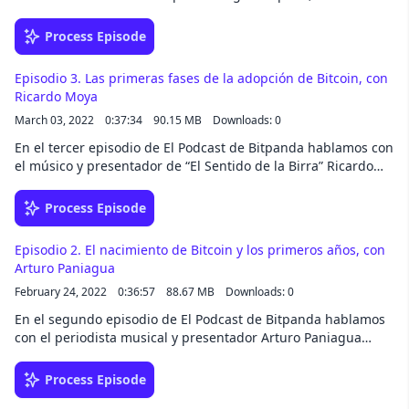
sobre Bitcoin, Ethereum, el FOMO y educación financiera,
entre otros temas.
Process Episode
Episodio 3. Las primeras fases de la adopción de Bitcoin, con
Ricardo Moya
March 03, 2022
0:37:34
90.15 MB
Downloads: 0
En el tercer episodio de El Podcast de Bitpanda hablamos con
el músico y presentador de “El Sentido de la Birra” Ricardo
Moya sobre las primeras fases de la adopción de Bitcoin
(2011-2014), la historia detrás de Facebook con los gemelos
Process Episode
Winklevoss y Mark Zuckerberg y el Metaverso, entre otros
temas.
Episodio 2. El nacimiento de Bitcoin y los primeros años, con
Arturo Paniagua
February 24, 2022
0:36:57
88.67 MB
Downloads: 0
En el segundo episodio de El Podcast de Bitpanda hablamos
con el periodista musical y presentador Arturo Paniagua
sobre los primeros años de Bitcoin (2009-2010), el Bitcoin
Pizza Day, el fenómeno fan en la música y NFT, entre otros
Process Episode
temas.