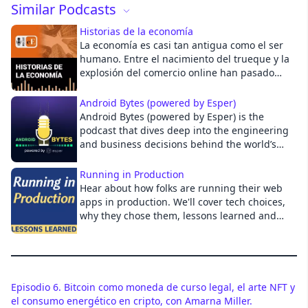
Similar Podcasts
Historias de la economía
La economía es casi tan antigua como el ser
humano. Entre el nacimiento del trueque y la
explosión del comercio online han pasado
miles de años. Y por el camino se han
producido infinidad de historias que
Android Bytes (powered by Esper)
queremos contar en elEconomista porque nos
Android Bytes (powered by Esper) is the
ayudan a comprender cómo hemos llegado
podcast that dives deep into the engineering
hasta aquí.
and business decisions behind the world’s
most popular OS. https://www.esper.io
Android powers over 3 billion devices
Running in Production
worldwide and is the platform of choice for
Hear about how folks are running their web
over a thousand companies. You’ll find
apps in production. We'll cover tech choices,
Android on smartphones, tablets, watches, TV,
why they chose them, lessons learned and
cars, kiosks, and so much more. How does
more.
Google architect Android to run on so many
form factors, and how do companies fork
AOSP to make it run on even more devices?
These are the kinds of questions the Android
Episodio 6. Bitcoin como moneda de curso legal, el arte NFT y
Bytes podcast considers each week. Join
el consumo energético en cripto, con Amarna Miller.