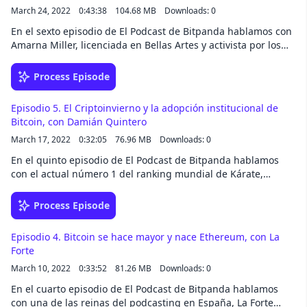
cohosts Mishaal Rahman and David Ruddock,
March 24, 2022
0:43:38
104.68 MB
Downloads: 0
two journalists with extensive knowledge
covering the Android OS platform and
En el sexto episodio de El Podcast de Bitpanda hablamos con
ecosystem, as they speak to system architects,
Amarna Miller, licenciada en Bellas Artes y activista por los
kernel engineers, app developers, and other
derechos de las mujeres, sobre la geopolítica en el sector de
distinguished experts in the Android space.
los criptoactivos, Bitcoin como moneda de curso legal en El
Process Episode
Get in touch with us at Esper.io if you’re
Salvador, el arte NFT y el consumo energético de la minería,
looking to use Android for your product — we
entre otros temas.
Episodio 5. El Criptoinvierno y la adopción institucional de
have the experience you need.
Bitcoin, con Damián Quintero
March 17, 2022
0:32:05
76.96 MB
Downloads: 0
En el quinto episodio de El Podcast de Bitpanda hablamos
con el actual número 1 del ranking mundial de Kárate,
Damián Quintero, sobre el criptoinvierno, Elon Musk y DeFi,
entre otros temas.
Process Episode
Episodio 4. Bitcoin se hace mayor y nace Ethereum, con La
Forte
March 10, 2022
0:33:52
81.26 MB
Downloads: 0
En el cuarto episodio de El Podcast de Bitpanda hablamos
con una de las reinas del podcasting en España, La Forte