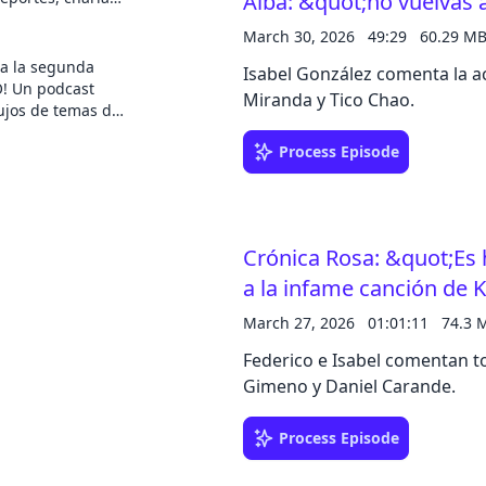
Alba: &quot;no vuelvas
apreciación, dan
esantes, ciencia,
 lo que, con
March 30, 2026
49:29
60.29 M
ebates, filosofía,
mente Bizarro.
... y muchísimo
 a la segunda
Isabel González comenta la ac
 claro y sin
! Un podcast
Miranda y Tico Chao.
nos rodea. ¡No te
ujos de temas del
cho SALSEO. Somos
Process Episode
ero) y Sergio
ada semana
más importantes
t
Crónica Rosa: &quot;Es 
a la infame canción de 
March 27, 2026
01:01:11
74.3 
Federico e Isabel comentan to
Gimeno y Daniel Carande.
Process Episode