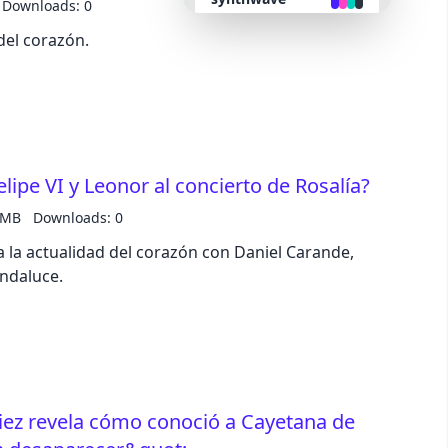
Downloads: 0
del corazón.
retro
cyberpunk
valentine
lipe VI y Leonor al concierto de Rosalía?
 MB
Downloads: 0
halloween
 la actualidad del corazón con Daniel Carande,
andaluce.
garden
forest
aqua
iez revela cómo conoció a Cayetana de
lofi