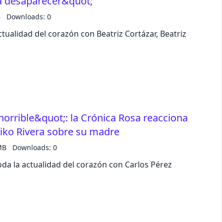
 a desaparecer&quot;
B
Downloads: 0
pastel
tualidad del corazón con Beatriz Cortázar, Beatriz
fantasy
wireframe
black
horrible&quot;: la Crónica Rosa reacciona
Kiko Rivera sobre su madre
luxury
MB
Downloads: 0
da la actualidad del corazón con Carlos Pérez
dracula
cmyk
autumn