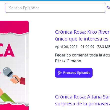
S
Crónica Rosa: Kiko River
único que le interesa es
April 06, 2026
01:00:09
72.3 M
Federico comenta toda la actu
Pérez Gimeno.
Process Episode
Read about our content policies
here
Cancel
Save
Crónica Rosa: Aitana Sán
sorpresa de la primaver