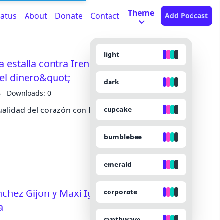
Theme
tatus
About
Donate
Contact
Add Podcast
light
a estalla contra Irene Rosales: &quot;Lo
 el dinero&quot;
dark
B
Downloads: 0
cupcake
alidad del corazón con Beatriz Cortázar y Carlos
bumblebee
emerald
chez Gijon y Maxi Iglesias, la pareja
corporate
a
synthwave