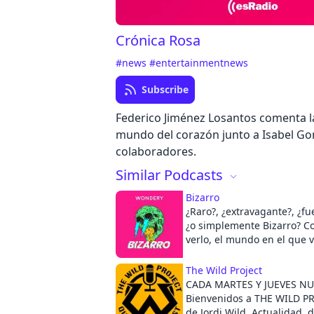
Crónica Rosa
#news
#entertainmentnews
Subscribe
Federico Jiménez Losantos comenta la
mundo del corazón junto a Isabel Go
colaboradores.
Similar Podcasts
Bizarro
¿Raro?, ¿extravagante?, ¿f
¿o simplemente Bizarro? C
verlo, el mundo en el que v
anterior. El podcast Bizarr
eso: los eventos que, por 
The Wild Project
nos parezcan, suceden y so
CADA MARTES Y JUEVES NU
semana Roberto Mtz y Die
Bienvenidos a THE WILD PR
exploran lo más viral del i
de Jordi Wild. Actualidad, 