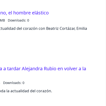
no, el hombre elástico
business
 MB
Downloads: 0
acid
tualidad del corazón con Beatriz Cortázar, Emilia
lemonade
night
coffee
 a tardar Alejandra Rubio en volver a la
winter
B
Downloads: 0
da la actualidad del corazón.