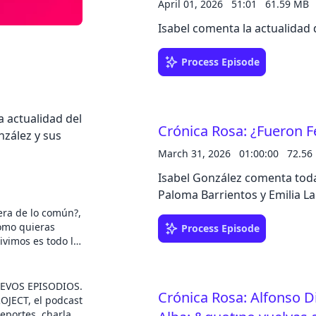
April 01, 2026
51:01
61.59 MB
Isabel comenta la actualidad 
Cancel
Process Episode
 actualidad del
Crónica Rosa: ¿Fueron Fe
nzález y sus
March 31, 2026
01:00:00
72.56
Isabel González comenta toda
Paloma Barrientos y Emilia L
uera de lo común?,
omo quieras
Process Episode
ivimos es todo lo
o es precisamente
más extraños que
n noticia. Cada
EVOS EPISODIOS.
Crónica Rosa: Alfonso D
go Ruzzarin
OJECT, el podcast
nternet y - desde
deportes, charlas