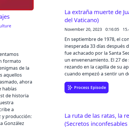
sociales, puedes realizar una
La extraña muerte de Jua
Spotify. Texto: José Luis Hernández Garvi Dirección, locución y producción: Iván
ajes
Patxi Gómez Gallego Contacto
del Vaticano)
Cancel
podcast
ulture
November 20, 2023
0:16:05
15
En septiembre de 1978, el con
inesperada 33 días después d
fue achacado por la Santa Sed
esentamos
un envenenamiento. El 27 de septiembre de 1978, Juan Pablo I se encontraba
en formato
rezando en la capilla de su 
 enigmas de la
cuando empezó a sentir un dolor en el pe
os aquellos
acompañaban sus secretarios p
iasmado, ahora
John Magee, que insistieron e
Process Episode
e habías
chequeo. El papa, sin embargo, no quiso darle importancia y se negó en
t de historia
redondo. A los pocos minutos se le pasaron las molestias y comentó que,
nuestra
probablemente, sería un dolo
cribe a
La ruta de las ratas, la r
hay más que hablar. Asunto cerrado. No te pierdas esta intrigant
 y producción:
el Vaticano. Utiliza el código CIENCIADIGITAL y obtén tu descuento a la
(Secretos inconfesables 
ta González