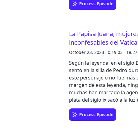
https://bit.ly/3TYwx9a Déjanos tu comentario en Ivoox o Spotify, o escríbenos a
Process Episode
podcast@zinetmedia.es Comparte nuestro podcast en tus redes sociales,
puedes realizar una valoración d
J.M Sánchez Daze Dirección, 
La Papisa Juana, mujeres
Contacto de publicidad en podcast: 
159 de la revista Muy Historia
inconfesables del Vatica
October 23, 2023
0:19:03
18.2
Según la leyenda, en el siglo 
sentó en la silla de Pedro du
este personaje o no fue más q
margen de esta leyenda, ningu
muchas han marcado la agenda del Vaticano. El 
plata del siglo ix sacó a la 
investigadores Michael E. Hab
misterioso pontífice Juan Ángli
Process Episode
acuerdo con estos autores, Jua
Nicolás I (858-867) en el pap
basta para avalar una teoría q