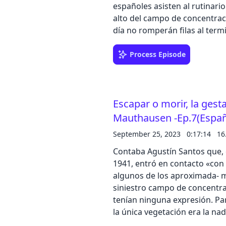
españoles asisten al rutinario
alto del campo de concentración. Alineados militarmente en filas de 
día no romperán filas al ter
emocionadas de Julián Mur Sá
Zaragoza (fallecido en Gusen en octubre de 19
Process Episode
MUY HISTORIA con un descuent
código descuento especial p
https://suscripciones.zinetmedia
Escapar o morir, la gest
nuestro podcast en tus redes 
estrellas en Apple Podcast o Spotify. Gracias por escuchar nu
Mauthausen -Ep.7(Españ
Reportajes de Muy Historia' Dirección, locución y producción: Iván Patxi Gómez
September 25, 2023
0:17:14
16
Gallego
Contaba Agustín Santos que, 
1941, entró en contacto «con unos 
algunos de los aproximada- 
siniestro campo de concentración entre 19
tenían ninguna expresión. P
la única vegetación era la nad
camaradas de lucha, que no eran n