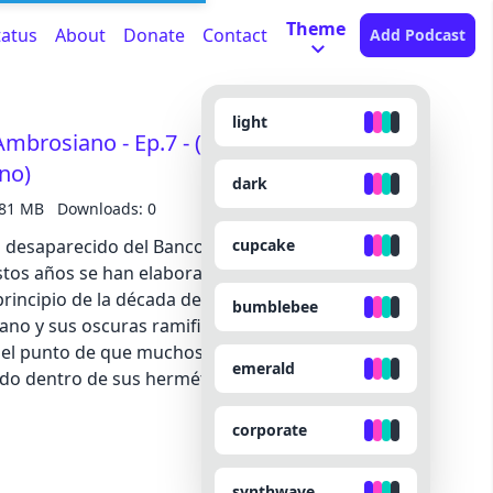
Theme
tatus
About
Donate
Contact
Add Podcast
light
Ambrosiano - Ep.7 - (Secretos
no)
dark
.81 MB
Downloads: 0
cupcake
o desaparecido del Banco Ambrosiano y la Banca
tos años se han elaborado diferentes teorías,
bumblebee
no y sus oscuras ramificaciones sacudió los
 el punto de que muchos católicos creyeron que el
emerald
 dentro de sus herméticos límites. Su
agedia del Renacimiento. Utiliza el código
corporate
scuento a la suscripción de Muy Interesante, sigue
 o Spotify, o
ast en tus redes
synthwave