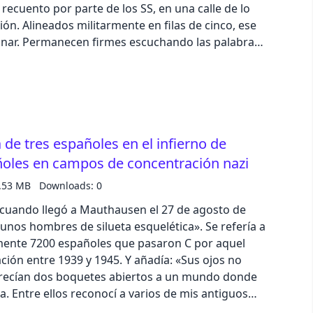
 recuento por parte de los SS, en una calle de lo
cinco, ese
minar. Permanecen firmes escuchando las palabras
nchez, sindicalista y maestro de escuela de
40). Suscríbete a nuestra revista
o del 50% accediendo a este link y usando el
ara podcast - PODCAST1936
.es/mz/divulgacion/muy-historia?a=1 Comparte
a de tres españoles en el infierno de
sociales, puedes realizar una valoración de 5
estros 'Grandes
oles en campos de concentración nazi
.53 MB
Downloads: 0
cuando llegó a Mauthausen el 27 de agosto de
hombres de silueta esquelética». Se refería a
mente 7200 españoles que pasaron C por aquel
39 y 1945. Y añadía: «Sus ojos no
arecían dos boquetes abiertos a un mundo donde
a. Entre ellos reconocí a varios de mis antiguos
i sombra de ellos mismos». Suscríbete a