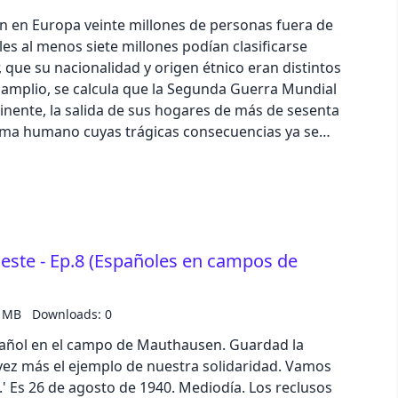
x o Spotify, o escríbenos a
tían en Europa veinte millones de personas fuera de
e 5 estrellas en Apple Podcast o Spotify. Texto:
les al menos siete millones podían clasificarse
ección, locución y producción: Iván Patxi Gómez
 que su nacionalidad y origen étnico eran distintos
en podcast: podcast@zinetmedia.es Ejemplar
 Historia
tinente, la salida de sus hogares de más de sesenta
ama humano cuyas trágicas consecuencias ya se
 a este link y usando el código descuento especial
.es/mz/divulgacion/muy-historia?a=1 Comparte
sociales, puedes realizar una valoración de 5
cueste - Ep.8 (Españoles en campos de
estros 'Grandes
7 MB
Downloads: 0
pañol en el campo de Mauthausen. Guardad la
 más el ejemplo de nuestra solidaridad. Vamos
usos