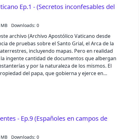
ticano Ep.1 - (Secretos inconfesables del
ncidieron en dar forma a un personaje sobre el que
sante, sigue con este link https://bit.ly/3TYwx9a
9 MB
Downloads: 0
x o Spotify, o escríbenos a
ste archivo (Archivo Apostólico Vaticano desde
e 5 estrellas en Apple Podcast o Spotify. Texto:
cia de pruebas sobre el Santo Grial, el Arca de la
locución y producción: Iván Patxi Gómez Gallego
stres, incluyendo mapas. Pero en realidad
podcast@zinetmedia.es Ejemplar número
 la ingente cantidad de documentos que albergan
tanterías y por la naturaleza de los mismos. El
propiedad del papa, que gobierna y ejerce en
refecto,
 pontífice, quien da cuenta al cardenal archivero.
personas, incluyendo entre ellos archiveros,
ivos, fotógrafos, informáticos o restauradores.
ías en un conjunto que incluye el depósito de
vientes - Ep.9 (Españoles en campos de
búnker, una construcción de hormigón armado de
nte, sigue con este link https://bit.ly/3TYwx9a
7 MB
Downloads: 0