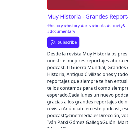
Muy Historia - Grandes Report
#history
#history
#arts
#books
#society&c
#documentary
Subscribe
Desde la revista Muy Historia os pr
nuestros mejores reportajes ahora 
podcast. II Guerra Mundial, Grandes
Historia, Antigua Civilizaciones y tod
reportajes que siempre te han entus
te los contamos para ti como siempr
esperado.Cada lunes un nuevo podcas
gracias a los grandes reportajes de 
revista.Anúnciate en este podcast, es
podcast@zinetmedia.esDirección, voz
Iván Patxi Gómez GallegoGuión: Mar