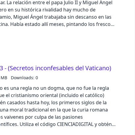
ar. La relación entre el papa Julio II y Miguel Ángel
tacto de publicidad en podcast:
ro en su histórica rivalidad hay mucho de
business
@zinetmedia.es Ejemplar número 159 de la revista Muy Historia
los frescos
 había aceptado a regañadientes. Ante todo se
acid
ongeniaba bien con los pinceles, pero no todos los
oma para un encargo de tal envergadura. A sus
lemonade
e encontraba el pontífice: Julio II, un papa poco
erte, que chocaba mucho con el co- nocido genio
 - (Secretos inconfesables del Vaticano)
night
e, sigue con este link https://bit.ly/3TYwx9a
3 MB
Downloads: 0
x o Spotify, o escríbenos a
coffee
ato es una regla no un dogma, que no fue la regla
 el cristianismo oriental (incluido el católico)
e 5 estrellas en Apple Podcast o Spotify. Texto:
winter
tén casados hasta hoy, los primeros siglos de la
ade Dirección, locución y producción: Iván Patxi
una moral tradicional en la que la curia romana
ublicidad en podcast: podcast@zinetmedia.es
 vaivenes por culpa de las pasiones
vista Muy Historia
CIADIGITAL y obtén
 de Muy Interesante, sigue con este link