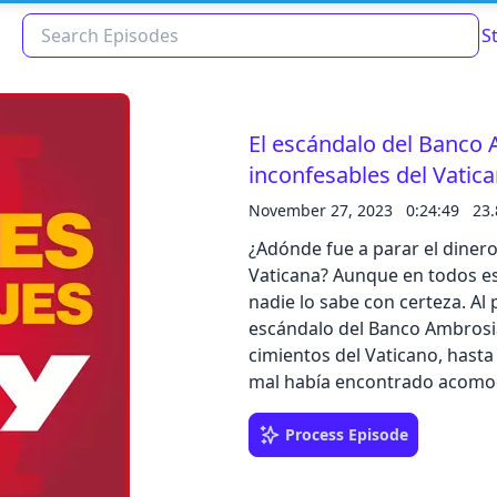
S
El escándalo del Banco 
inconfesables del Vatica
November 27, 2023
0:24:49
23
¿Adónde fue a parar el diner
Vaticana? Aunque en todos es
nadie lo sabe con certeza. Al principio de la década de los ochenta del siglo xx, el
escándalo del Banco Ambrosia
cimientos del Vaticano, hasta
Read about our content policies
here
mal había encontrado acomodo
enmarañada trama es digna de una tr
CIENCIADIGITAL y obtén tu de
Process Episode
Cancel
Save
con este link https://bit.ly/3TYwx9a Déjanos tu comentario en Ivoox
escríbenos a podcast@zinetmedia.es Comparte nuestro podc