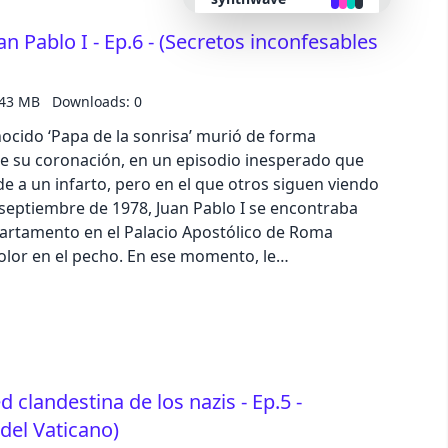
 valoración de 5 estrellas en Apple Podcast o
n Pablo I - Ep.6 - (Secretos inconfesables
retro
 de publicidad en podcast:
@zinetmedia.es Ejemplar número 159 de la revista Muy Historia
.43 MB
Downloads: 0
cyberpunk
ocido ‘Papa de la sonrisa’ murió de forma
e su coronación, en un episodio inesperado que
valentine
e a un infarto, pero en el que otros siguen viendo
halloween
apartamento en el Palacio Apostólico de Roma
cho. En ese momento, le
garden
ersonales, el italiano Diego Lorenzi y el irlandés
n llamar a un médico para que le hiciera un
forest
r reumático sin gravedad. Achaques de la edad, no
aqua
ed clandestina de los nazis - Ep.5 -
e historia sobre
del Vaticano)
lofi