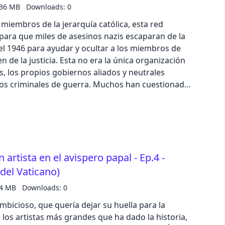
e, sigue con este link https://bit.ly/3TYwx9a
.36 MB
Downloads: 0
x o Spotify, o escríbenos a
miembros de la jerarquía católica, esta red
pastel
e 5 estrellas en Apple Podcast o Spotify. Texto:
para que miles de asesinos nazis escaparan de la
ión y producción: Iván Patxi Gómez Gallego
fantasy
podcast@zinetmedia.es Ejemplar número
n de la justicia. Esta no era la única organización
s, los propios gobiernos aliados y neutrales
wireframe
es de guerra. Muchos han cuestionado
zación; personajes como Franz Stangle, comandante
reblinka negaron su existencia, pero de haber
black
s han atribuido la
is al caos que se produjo tras el derrumbe del
luxury
odían verificar la identidad de los prisioneros y el
n artista en el avispero papal - Ep.4 -
n los miembros de las SS era un pequeño tatuaje en
dracula
ierdo en el que ponía su grupo sanguíneo. Utiliza
del Vaticano)
btén tu descuento a la suscripción de Muy
.4 MB
Downloads: 0
t.ly/3TYwx9a Déjanos tu comentario en
cmyk
st@zinetmedia.es Comparte nuestro
mbicioso, que quería dejar su huella para la
, puedes realizar una valoración de 5 estrellas en
 los artistas más grandes que ha dado la historia,
autumn