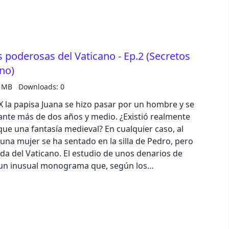
e 5 estrellas en Apple Podcast o Spotify. Texto:
locución y producción: Iván Patxi Gómez Gallego
 poderosas del Vaticano - Ep.2 (Secretos
podcast@zinetmedia.es Ejemplar número
no)
7 MB
Downloads: 0
IX la papisa Juana se hizo pasar por un hombre y se
rante más de dos años y medio. ¿Existió realmente
ue una fantasía medieval? En cualquier caso, al
na mujer se ha sentado en la silla de Pedro, pero
estudio de unos denarios de
luz un inusual monograma que, según los
icht y Marguerite Spycher, cabría adjudicar al
co, la identidad masculina de la papisa Juana. De
na siguió a Benedicto III (855- 858) y antecedió a
ado. Sin embargo, un posible error numismático no
ue se empezó a fraguar allá por el siglo xiii,