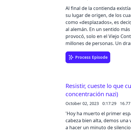
Déjanos tu comentario en Ivoo
podcast@zinetmedia.es Comparte nuestro podcast en tus redes sociales,
Al final de la contienda exis
puedes realizar una valoración d
su lugar de origen, de los cua
Federico Ayala Sorenssen Dir
como «desplazados», es decir,
Gallego Contacto de publicidad 
al alemán. En un sentido más amplio, se calcula que la Segunda Guerra Mundial
número 159 de la revista Muy
provocó, solo en el Viejo Con
millones de personas. Un dr
percibieron entonces. Suscríbete a nuestra revista MUY HISTORIA con un
descuento del 50% accediendo
Process Episode
para podcast - PODCAST1936
https://suscripciones.zinetmedia
nuestro podcast en tus redes 
Resistir, cueste lo que 
estrellas en Apple Podcast o Spotify. Gracias por escuchar nu
Reportajes de Muy Historia' Dirección, locución y producción: Iván Patxi Gómez
concentración nazi)
Gallego
October 02, 2023
0:17:29
16.7
'Hoy ha muerto el primer es
cabeza bien alta, demos una vez
a hacer un minuto de silencio.' Es 26 de agosto de 1940. Mediodía. Los recl