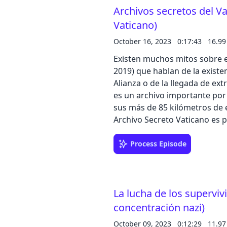
Archivos secretos del Va
cuando diversos escritos coi
han corrido ríos de tinta. Utiliza el código CIENCIADIGITAL y obtén tu descuento
Vaticano)
a la suscripción de Muy Intere
October 16, 2023
0:17:43
16.9
Déjanos tu comentario en Ivoo
podcast@zinetmedia.es Comparte nuestro podcast en tus redes sociales,
Existen muchos mitos sobre e
puedes realizar una valoración d
2019) que hablan de la existen
Alberto de frutos Dirección, 
Alianza o de la llegada de extraterre
Contacto de publicidad en podcast: 
es un archivo importante por
159 de la revista Muy Historia
sus más de 85 kilómetros de es
Archivo Secreto Vaticano es 
primera persona su jurisdicción. El responsable directo es el p
nombrado directamente por el
Process Episode
Bajo sus órdenes trabajan 49 
personal de sala, administrat
Son 85 kilómetros de estanter
La lucha de los supervi
documentos, el denominado 
31 000 metros cúbicos. Utiliza el código CIENCIADIGITAL y obtén tu descuento a
concentración nazi)
la suscripción de Muy Interesa
October 09, 2023
0:12:29
11.9