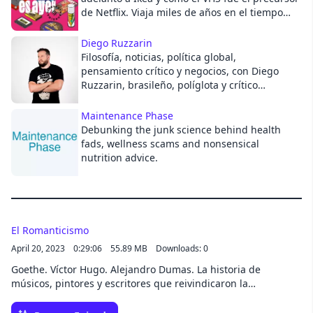
de Netflix. Viaja miles de años en el tiempo
Cancel
excavando unos pocos metros de tierra,
aprende lo que los humanos no se atreven a
Diego Ruzzarin
decir removiendo entre su basura. Escrito y
Filosofía, noticias, política global,
dirigido por Marcus H, el arqueólogo Alfredo
pensamiento crítico y negocios, con Diego
González Ruibal nos acompaña en este viaje a
Ruzzarin, brasileño, políglota y crítico
lo más profundo de la condición humana.
ideológico con maestría en Diseño de
Experiencias y consultor en todos los
Maintenance Phase
continentes.IG: @diegoruzzarinFB:
Debunking the junk science behind health
@diegoruzzarinWeb:
fads, wellness scams and nonsensical
https://diegoruzzarin.com/ See
nutrition advice.
acast.com/privacy for privacy and opt-out
information.
El Romanticismo
April 20, 2023
0:29:06
55.89 MB
Downloads: 0
Goethe. Víctor Hugo. Alejandro Dumas. La historia de
músicos, pintores y escritores que reivindicaron la
emocionalidad, la magia y la intuición en el siglo de las
revoluciones industrial y científica.