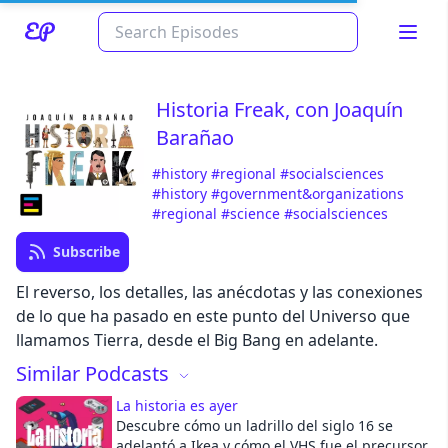
Historia Freak, con Joaquín
Barañao
#history
#regional
#socialsciences
#history
#government&organizations
#regional
#science
#socialsciences
Subscribe
Read about our content policies
here
El reverso, los detalles, las anécdotas y las conexiones
de lo que ha pasado en este punto del Universo que
llamamos Tierra, desde el Big Bang en adelante.
Cancel
Save
Similar Podcasts
La historia es ayer
Descubre cómo un ladrillo del siglo 16 se
adelantó a Ikea y cómo el VHS fue el precursor