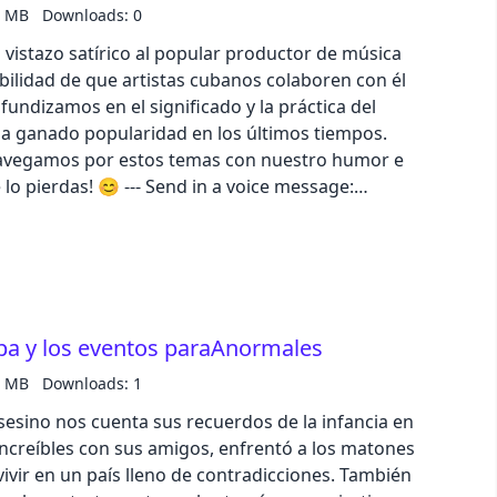
1 MB
Downloads: 0
vistazo satírico al popular productor de música
bilidad de que artistas cubanos colaboren con él
undizamos en el significado y la práctica del
ha ganado popularidad en los últimos tiempos.
avegamos por estos temas con nuestro humor e
 Send in a voice message:
com/pod/show/el-boniato-asesino/message
uba y los eventos paraAnormales
9 MB
Downloads: 1
asesino nos cuenta sus recuerdos de la infancia en
increíbles con sus amigos, enfrentó a los matones
vivir en un país lleno de contradicciones. También