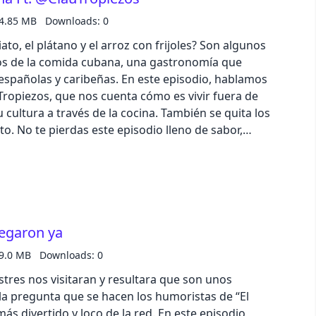
, analizan y debaten sobre los peores villanos en la
4.85 MB
Downloads: 0
 dale like y comparte si te encanta el cine y las
to, el plátano y el arroz con frijoles? Son algunos
sobre los malvados más memorables de la
cos de la comida cubana, una gastronomía que
 españolas y caribeñas. En este episodio, hablamos
Tropiezos, que nos cuenta cómo es vivir fuera de
com/pod/show/el-boniato-asesino/message
cultura a través de la cocina. También se quita los
to. No te pierdas este episodio lleno de sabor,
 la vida sexual de Lester. ¡Te va a encantar! ---
ps://podcasters.spotify.com/pod/show/el-boniato-
legaron ya
9.0 MB
Downloads: 0
estres nos visitaran y resultara que son unos
 la pregunta que se hacen los humoristas de “El
ás divertido y loco de la red. En este episodio,