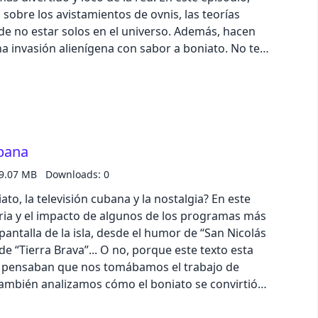
 sobre los avistamientos de ovnis, las teorías
d de no estar solos en el universo. Además, hacen
a invasión alienígena con sabor a boniato. No te
e risas, sorpresas y mucha imaginación. ¡El Boniato
com/pod/show/el-boniato-asesino/message
ubana
9.07 MB
Downloads: 0
to, la televisión cubana y la nostalgia? En este
oria y el impacto de algunos de los programas más
ntalla de la isla, desde el humor de “San Nicolás
e “Tierra Brava”... O no, porque este texto esta
e pensaban que nos tomábamos el trabajo de
 También analizamos cómo el boniato se convirtió
 creatividad en tiempos de crisis. No te pierdas