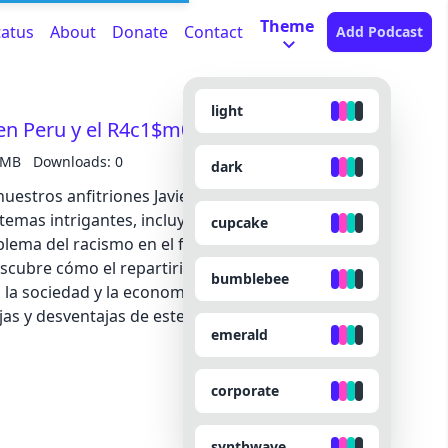
Theme
tatus
About
Donate
Contact
Add Podcast
light
en Peru y el R4c1$m0 a Vinicius
 MB
Downloads: 0
dark
uestros anfitriones Javier, Lester y Geppeto se
temas intrigantes, incluyendo el fenómeno del
cupcake
blema del racismo en el fútbol, con un enfoque
bumblebee
la sociedad y la economía del país. Nuestros
ajas y desventajas de este sistema, así como sus
emerald
nda parte del episodio,
ia el tema del racismo en el fútbol, con un enfoque
tbolista brasileño. Javier, Lester y Geppeto
corporate
sobre este problema persistente y discuten
synthwave