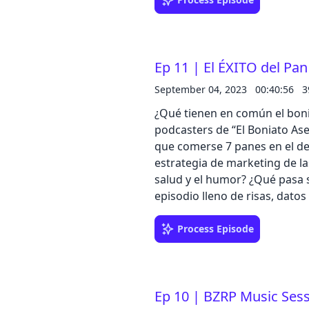
este viaje al pasado lleno de recuerdo
message: https://podcasters.
asesino/message
Ep 11 | El ÉXITO del Pan
September 04, 2023
00:40:56
3
¿Qué tienen en común el boniat
podcasters de “El Boniato Ase
que comerse 7 panes en el des
estrategia de marketing de la
salud y el humor? ¿Qué pasa 
episodio lleno de risas, datos
poder del pan. --- Send in a voice message:
https://podcasters.spotify.
Process Episode
Ep 10 | BZRP Music Ses