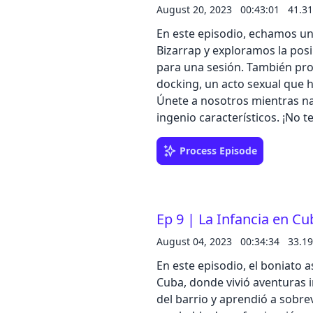
August 20, 2023
00:43:01
41.3
En este episodio, echamos un 
Bizarrap y exploramos la posi
para una sesión. También prof
docking, un acto sexual que 
Únete a nosotros mientras n
ingenio característicos. ¡No te lo pierdas! 😊 ---
https://podcasters.spotify.
Process Episode
Ep 9 | La Infancia en C
August 04, 2023
00:34:34
33.1
En este episodio, el boniato 
Cuba, donde vivió aventuras 
del barrio y aprendió a sobre