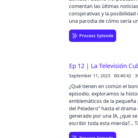
comentan las últimas noticias
conspirativas y la posibilida
una parodia de cómo sería un
pierdas este capítulo lleno d
Asesino te espera! --- Send in a voice message:
Process Episode
https://podcasters.spotify.
Ep 12 | La Televisión C
September 11, 2023
00:40:42
3
¿Qué tienen en común el bonia
episodio, exploramos la hist
emblemáticos de la pequeña pa
del Peladero” hasta el drama d
generado por una IA, ¿que s
escribir toda esta mierda?...
en un símbolo de resistencia y
Process Episode