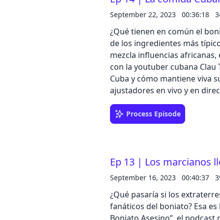
nuestros anfitriones discuten
September 22, 2023
00:36:18
3
historia del cine! ¡Suscríbete,
¿Qué tienen en común el bonia
conversaciones apasionadas 
de los ingredientes más típi
pantalla grande! 🎥🦹‍♂️💥 #Cine #Villanos #Podcast #ElBoniatoAsesino
mezcla influencias africanas,
#DebateCinematográfico --- Send in a voice message:
con la youtuber cubana Clau 
https://podcasters.spotify.
Cuba y cómo mantiene viva su 
ajustadores en vivo y en direc
humor, nostalgia y chistes sobre
Send in a voice message: htt
Process Episode
asesino/message
Ep 13 | Los marcianos l
September 16, 2023
00:40:37
3
¿Qué pasaría si los extraterr
fanáticos del boniato? Esa es
Boniato Asesino”, el podcast m