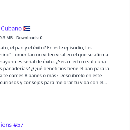
s, emociones y sabores. --- Send in a voice
spotify.com/pod/show/el-boniato-
 Cubano 🇨🇺
9.3 MB
Downloads: 0
o, el pan y el éxito? En este episodio, los
sino” comentan un video viral en el que se afirma
ayuno es señal de éxito. ¿Será cierto o solo una
s panaderías? ¿Qué beneficios tiene el pan para la
si te comes 8 panes o más? Descúbrelo en este
 curiosos y consejos para mejorar tu vida con el
com/pod/show/el-boniato-asesino/message
sions #57