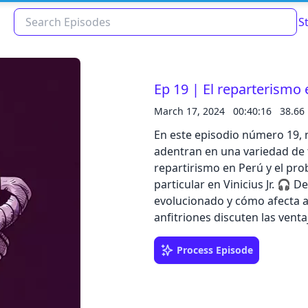
S
Ep 19 | El reparterismo 
March 17, 2024
00:40:16
38.66
En este episodio número 19, n
adentran en una variedad de 
repartirismo en Perú y el pro
particular en Vinicius Jr. 🎧 Descubre cómo el repartirismo en Perú ha
evolucionado y cómo afecta a 
anfitriones discuten las vent
Read about our content policies
here
experiencias personales y observaciones. 🗣️ En la segu
la conversación se dirige hac
Process Episode
en Vinicius Jr., el talentoso fu
Cancel
Save
comparten sus pensamientos 
posibles soluciones. 🤔 ¿Estás de acuerdo con sus opiniones? ¿O crees que hay