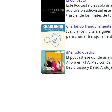
El Concepto
Este Podcast no es solo un
auditiva o audiovisual este
trasciende los limites de t
mientras antes sepas que t
un Concepto mayor, antes 
Charlando Tranquilament
entendiendo. Tu solo pont
Ibai Llanos invita a algui
disfruta.
para charlar tranquilament
¡Menudo Cuadro!
El podcast ese donde una ve
Ahora en RTVE Play con Car
David Insua y David Andújar. Cada vier
un nuevo episodio.