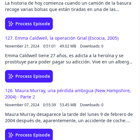
Juana le ha agredido y le ha robado 700€: esa denuncia sí la
La historia de hoy comienza cuando un camión de la basura
aceptan.Más información en el blog:
recoge varias bolsas que están tiradas en una de las
https://criminopatia.com/129-juana-canal¡Hazte fan de
carreteras de New Jersey. Una de estas bolsas se engancha,
Criminopatía! Tendrás dos nuevos episodios exclusivos cada
se rompe y de su interior sale la cabeza de un hombre. El
Process Episode
mes, todos los meses del año: http://criminopatia.com/fans Y
personal de limpieza busca en otras y encuentra varias
síguenos en redes en @criminopatia.
partes de un cuerpo. Poco después, una llamada de teléfono
127. Emma Caldwell, la operación Grial (Escocia, 2005)
alerta del hallazgo de más órganos, no demasiado lejos de
November 21, 2024
0:51:01
49.02 MB
Downloads: 0
los primeros: todo apunta a que pertenecen a la misma
persona y que ha sido descuartizada. Más información en el
Emma Caldwell tiene 27 años, es adicta a la heroína y se
blog: https://criminopatia.com/128-descuartizador-de-staten-
prostituye para poder pagar su adicción. Vive en un albergue
island¡Hazte fan de Criminopatía! Tendrás dos nuevos
para mujeres sin hogar en Glasgow, pero sigue teniendo una
episodios exclusivos cada mes, todos los meses del
buena relación con sus padres, que la visitan a menudo. Por
Process Episode
año:http://criminopatia.com/fansY síguenos en redes
eso, cuando su padre va a verla el miércoles 6 de abril de
en @criminopatia.
2005, no la encuentra y pasan los días sin tener noticias de
126. Maura Murray, una pérdida ambigua (New Hampshire,
ella, en la familia Caldwell empiezan a temerse lo peor. Y, si
2004) - Parte 2
se confirman sus sospechas, sería la segunda hija a la que
November 07, 2024
0:55:39
53.45 MB
Downloads: 0
perderían.Más información en el blog:
https://criminopatia.com/127-emma-caldwell¡Hazte fan de
Maura Murray desaparece la tarde del lunes 9 de febrero de
Criminopatía! Tendrás dos nuevos episodios exclusivos cada
2004 después de, aparentemente, un accidente de coche.
mes, todos los meses del año: http://criminopatia.com/fans
Había salido de la Universidad de Massachusetts y se dirigía
a New Hampshire, aunque nadie supo nunca por qué. Había
Process Episode
comprado alcohol, había llamado a un apartamento de