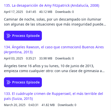
de 1989, Brad, Bill y Brent vuelven al hotel sin Mark, al que
135. La desaparición de Amy Fitzpatrick (Andalucía, 2008)
han perdido de vista entre una multitud de gente...Más
April 17, 2025
0:41:45
40.12 MB
Downloads: 0
información en el blog:https://criminopatia.com/136-mark-
kilroy¡Hazte fan de Criminopatía! Tendrás dos nuevos
Caminar de noche, solas, por un descampado sin iluminar
episodios exclusivos cada mes, todos los meses del
son algunas de las situaciones que más inseguridad pueden
año:http://criminopatia.com/fansY síguenos en redes
crearnos si pensamos en volver a casa en esas condiciones.
en @criminopatia.
Amy Fitzpatrick lo hizo el 1 de enero de 2008 después de
Process Episode
pasar el primer día del año en la urbanización de una amiga,
pero las horas empezaron a pasar, ya tenía que haber vuelto
134. Ángeles Rawson, el caso que conmocionó Buenos Aires
a la suya y nadie sabía nada de ella...Más información en el
(Argentina, 2013)
blog: https://criminopatia.com/135-la-desaparicion-de-amy-
April 03, 2025
0:35:21
33.98 MB
Downloads: 0
fitzpatrick¡Hazte fan de Criminopatía! Tendrás dos nuevos
episodios exclusivos cada mes, todos los meses del
Ángeles tiene 16 años y su lunes, 10 de junio de 2013,
año: http://criminopatia.com/fansY síguenos en redes
empieza como cualquier otro: con una clase de gimnasia a
en @criminopatia.
las 08:00h. de la mañana. De normal, ese es el día más
ajetreado de la semana y no suele volver a casa hasta
Process Episode
pasadas las 21:00h. de la noche, pero ese día será
distinto...Más información en el blog:
133. El cuádruple crimen de Rupperswil, el más terrible del
https://criminopatia.com/134-angeles-rawson¡Hazte fan de
país (Suiza, 2015)
Criminopatía! Tendrás dos nuevos episodios exclusivos cada
March 20, 2025
0:43:31
41.82 MB
Downloads: 0
mes, todos los meses del año: http://criminopatia.com/fansY
síguenos en redes en @criminopatia.