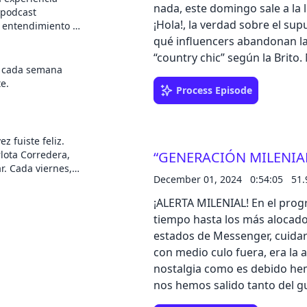
nada, este domingo sale a la l
 podcast
¡Hola!, la verdad sobre el su
u entendimiento y
odo es parte de
qué influencers abandonan las
acabaras
e
“country chic” según la Brit
e cómodo y
en cada semana
menudas tres patas para un b
e.
LA RESPUESTA QUE YO LA VEA”
Process Episode
IKEA Family, por cada una de 
acumulando y que podrás canj
novedades de IKEA. ¿Aún no t
z fuiste feliz.
lota Corredera,
“GENERACIÓN MILENIAL”
qué esperas?! Además, suma
nes,
al final de temporada a travé
December 01, 2024
0:54:05
51
¡ALERTA MILENIAL! En el prog
tiempo hasta los más alocados
estados de Messenger, cuidar
con medio culo fuera, era la
nostalgia como es debido hemo
nos hemos salido tanto del g
olor de los vapers, el espíri