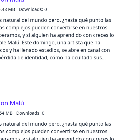
os al final de temporada a través de nuestras
9.48 MB
Downloads: 0
s natural del mundo pero, ¿hasta qué punto las
s complejos pueden convertirse en nuestros
peramos, y si alguien ha aprendido con creces lo
eíble Malú. Este domingo, una artista que ha
scos y ha llenado estadios, se abre en canal con
pérdida de identidad, cómo ha ocultado sus
carrera y su nueva vida tras acudir a terapia. Si
dos somos “aprendices”. No te pierdas nuestra
UESTA QUE YO LA VEA” en la que descubriremos
ndas oportunidades recomprando y vendiendo tus
nda vida en su Mercado Circular. Pueden darte
con Malú
nal en tarjetas regalo, ¡y atento! Porque del 15 al 29
n 30% extra en la tasación de tus muebles por su
.54 MB
Downloads: 0
remos 100€ cada semana al bote que sortearemos
s natural del mundo pero, ¿hasta qué punto las
s de nuestras redes sociales.
s complejos pueden convertirse en nuestros
peramos, y si alguien ha aprendido con creces lo