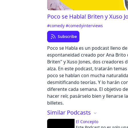
Poco se Habla! Briten y Xuso J
#comedy
#comedyinterviews
Subscribe
Poco se Habla es un podcast lleno d
espontaneidad creado por Ana Brito 
Briten" y Xuso Jones, dos creadores 
alza. En este podcast, tratarán temas
poco se hablan con mucha naturalida
desmitificando teorías. Y lo harán co
diferente cada semana. El objetivo de
hacer reír, pasárselo bien y llenarse l
billetes.
Similar Podcasts
El Concepto
Este Podcast no es solo un