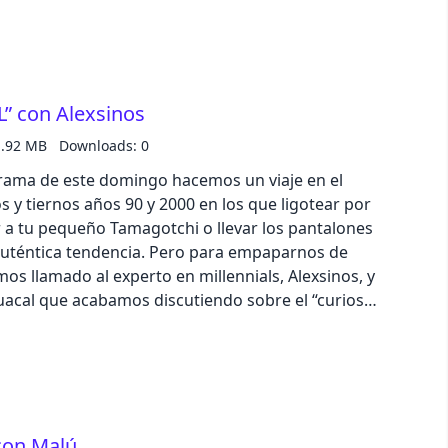
arlo… ¿dabuti? No te pierdas nuestra sección
E YO LA VEA” en la que descubriremos el nuevo
business
el Club IKEA Family. Por cada una de tus compras,
umulando y que podrás canjear por envíos
 con Alexsinos
acid
os más beneficios. Además, sumaremos 100€ cada
os al final de temporada a través de nuestras
1.92 MB
Downloads: 0
lemonade
rama de este domingo hacemos un viaje en el
 y tiernos años 90 y 2000 en los que ligotear por
night
 a tu pequeño Tamagotchi o llevar los pantalones
 auténtica tendencia. Pero para empaparnos de
s llamado al experto en millennials, Alexsinos, y
coffee
uacal que acabamos discutiendo sobre el “curioso”
tu de la Generación Z o si somos team Amaia o team
winter
arlo… ¿dabuti? No te pierdas nuestra sección
E YO LA VEA” en la que descubriremos el nuevo
el Club IKEA Family. Por cada una de tus compras,
umulando y que podrás canjear por envíos
con Malú
os más beneficios. Además, sumaremos 100€ cada