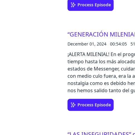
Leire. Venga chavalada, a pas
Process Episode
“IKEA, IKEA, LA RESPUESTA QU
programa de puntos si eres d
recibirás puntos que irás ac
“GENERACIÓN MILENIAL”
gratuitos, productos y much
semana al bote que sortearem
December 01, 2024
00:54:05
5
redes sociales.
¡ALERTA MILENIAL! En el prog
tiempo hasta los más alocados
estados de Messenger, cuidar
con medio culo fuera, era la
nostalgia como es debido hemo
nos hemos salido tanto del g
olor de los vapers, el espíri
Leire. Venga chavalada, a pas
Process Episode
“IKEA, IKEA, LA RESPUESTA QU
programa de puntos si eres d
recibirás puntos que irás ac
“LAS INSEGURIDADES” 
gratuitos, productos y much