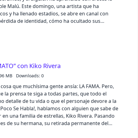
eíble Malú. Este domingo, una artista que ha
scos y ha llenado estadios, se abre en canal con
pérdida de identidad, cómo ha ocultado sus
carrera y su nueva vida tras acudir a terapia. Si
dos somos “aprendices”. No te pierdas nuestra
UESTA QUE YO LA VEA” en la que descubriremos
ndas oportunidades recomprando y vendiendo tus
nda vida en su Mercado Circular. Pueden darte
TO” con Kiko Rivera
nal en tarjetas regalo, ¡y atento! Porque del 15 al 29
n 30% extra en la tasación de tus muebles por su
.96 MB
Downloads: 0
remos 100€ cada semana al bote que sortearemos
 cosa que muchísima gente ansía: LA FAMA. Pero,
s de nuestras redes sociales.
e la prensa te siga a todas partes, que todo el
 detalle de tu vida o que el personaje devore a la
 Poco Se Habla!, hablamos con alguien que sabe de
en una familia de estrellas, Kiko Rivera. Pasando
nes de su hermana, su retirada permanente del
pectivas de construir una nueva vida, Kiko nos da