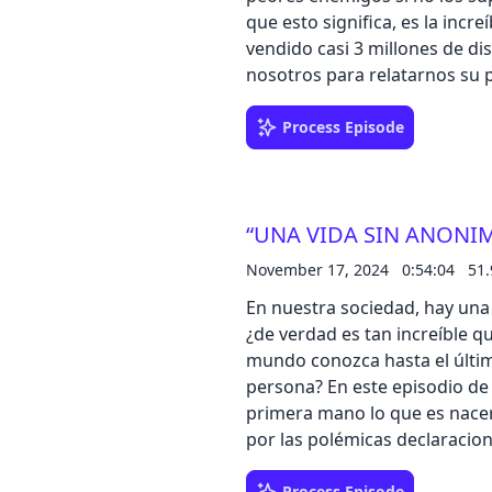
que esto significa, es la incr
vendido casi 3 millones de di
nosotros para relatarnos su 
emociones durante 26 años de 
es que en esto de la vida, to
Process Episode
sección “IKEA, IKEA, LA RESP
cómo IKEA cree en las segu
muebles para darles una segu
“UNA VIDA SIN ANONIMA
hasta el 50% de su valor origi
de noviembre ofrecen hasta u
November 17, 2024
0:54:04
51
Green Friday. Además, suma
En nuestra sociedad, hay una
al final de temporada a travé
¿de verdad es tan increíble qu
mundo conozca hasta el último
persona? En este episodio de
primera mano lo que es nacer 
por las polémicas declaracio
mundo del corazón o sus pers
Process Episode