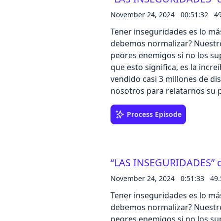
semana al bote que sortearem
November 24, 2024
00:51:32
4
redes sociales.
Tener inseguridades es lo má
debemos normalizar? Nuestro
peores enemigos si no los su
que esto significa, es la incr
vendido casi 3 millones de di
nosotros para relatarnos su 
emociones durante 26 años de 
es que en esto de la vida, to
Process Episode
sección “IKEA, IKEA, LA RESP
cómo IKEA cree en las segu
muebles para darles una segu
“LAS INSEGURIDADES” 
hasta el 50% de su valor origi
de noviembre ofrecen hasta u
November 24, 2024
0:51:33
49
Green Friday. Además, suma
Tener inseguridades es lo má
al final de temporada a travé
debemos normalizar? Nuestro
peores enemigos si no los su