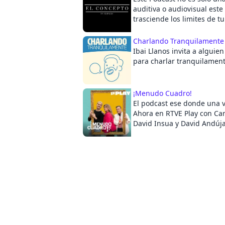
auditiva o audiovisual este
trasciende los limites de t
mientras antes sepas que t
un Concepto mayor, antes 
Charlando Tranquilament
entendiendo. Tu solo pont
Ibai Llanos invita a algui
disfruta.
para charlar tranquilament
¡Menudo Cuadro!
El podcast ese donde una ve
Ahora en RTVE Play con Car
David Insua y David Andújar. Cada vier
un nuevo episodio.