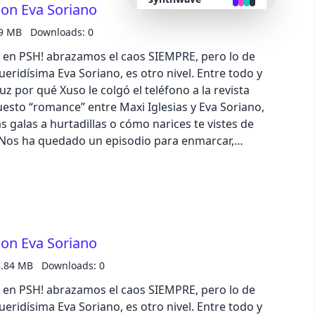
on Eva Soriano
erto los lanzamientos especiales de Navidad, ¡echa
 vente arriba por muy poco con IKEA! Además,
.9 MB
Downloads: 0
retro
al bote que sortearemos al final de temporada a
 en PSH! abrazamos el caos SIEMPRE, pero lo de
ales.
ridísima Eva Soriano, es otro nivel. Entre todo y
cyberpunk
uz por qué Xuso le colgó el teléfono a la revista
puesto “romance” entre Maxi Iglesias y Eva Soriano,
valentine
 galas a hurtadillas o cómo narices te vistes de
o. Nos ha quedado un episodio para enmarcar,
halloween
anco. No te pierdas nuestra sección “IKEA, IKEA,
 en la que descubriremos cómo gracias al Club
tus compras recibirás una serie de puntos que irás
garden
ear por envíos gratuitos, productos y hasta las
ienes los lanzamientos navideños de este año? ¿A
forest
on Eva Soriano
remos 100€ cada semana al bote que sortearemos
s de nuestras redes sociales.
8.84 MB
Downloads: 0
aqua
 en PSH! abrazamos el caos SIEMPRE, pero lo de
ridísima Eva Soriano, es otro nivel. Entre todo y
lofi