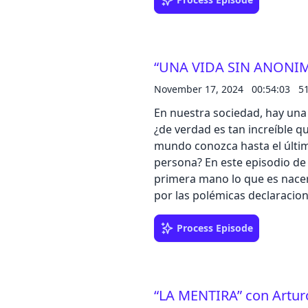
este domingo una buena mues
hacer contigo. SPOILER, pare
sección “IKEA, IKEA, LA RESP
cómo en el Mercado Circular
“UNA VIDA SIN ANONIMA
uses, sino también comprarl
exposición. ¡Y no te lo pierda
November 17, 2024
00:54:03
5
29 de noviembre, ofrecen has
En nuestra sociedad, hay una
Además, sumaremos 100€ cada
¿de verdad es tan increíble qu
temporada a través de nuestr
mundo conozca hasta el último
persona? En este episodio de
primera mano lo que es nacer 
por las polémicas declaracio
mundo del corazón o sus pers
este domingo una buena mues
Process Episode
hacer contigo. SPOILER, pare
sección “IKEA, IKEA, LA RESP
cómo en el Mercado Circular
“LA MENTIRA” con Arturo
uses, sino también comprarl