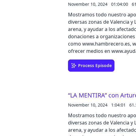
exposición. ¡Y no te lo pierda
November 10, 2024
01:04:00
6
29 de noviembre, ofrecen has
Mostramos todo nuestro apoyo
Además, sumaremos 100€ cada
diversas zonas de Valencia y L
temporada a través de nuestr
arena, y ayudar a los afecta
donaciones a organizaciones
como www.hambrecero.es, w
ofrecer medios en www.ayuda
está con vosotros, mucha fuer
queremos hacer lo que mejo
Process Episode
disfrutéis de este divertido 
encanta” cuando era absolut
metido en la ducha? ¿Y te ha
“LA MENTIRA” con Arturo
como un bellaco. En el progr
embuste y la “falsa sincerida
November 10, 2024
1:04:01
61
de que nos haya dado una EX
Mostramos todo nuestro apoyo
detalles de la boda de Ana Gue
diversas zonas de Valencia y L
porque es mentira?No te pier
arena, y ayudar a los afecta
QUE YO LA VEA” en la que de