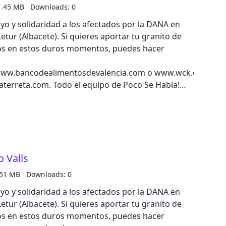
s! En este Green Friday, que se celebrará del 15 al
1.45 MB
Downloads: 0
ta un 30% extra en la tasación de tus muebles.
 y solidaridad a los afectados por la DANA en
 semana al bote que sortearemos al final de
etur (Albacete). Si quieres aportar tu granito de
as redes sociales.
dos en estos duros momentos, puedes hacer
ww.bancodealimentosdevalencia.com o www.wck.org y
terreta.com. Todo el equipo de Poco Se Habla!
za 🤍. Por eso, a pesar de las circunstancias,
r se nos da: ENTRETENER. Esperamos que
y curioso episodio. ¿Has dicho “tu camiseta me
amente horrenda? ¿O enviado un “estoy saliendo”
s callado unos cuernos? Enhorabuena, has mentido
 Valls
ama de hoy, indagamos en los oscuros rincones del
d”, ¡aunque con Arturo Valls todo puede pasar! Esto
.51 MB
Downloads: 0
CLUSIVA sobre su próximo proyecto, contado
 y solidaridad a los afectados por la DANA en
rra y hasta un chiste, no lo vimos venir. ¿Quizás
etur (Albacete). Si quieres aportar tu granito de
das nuestra sección “IKEA, IKEA, LA RESPUESTA
dos en estos duros momentos, puedes hacer
scubriremos cómo IKEA recompra los muebles