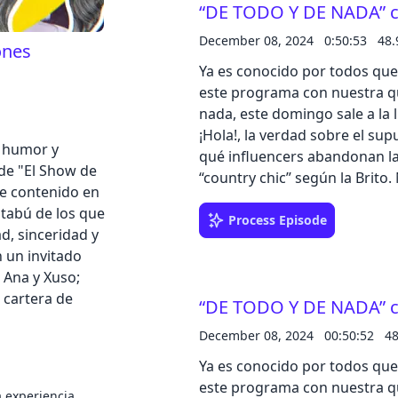
“DE TODO Y DE NADA” c
IKEA. Y si aún no has descubi
un vistazo a nuestro plató y
December 08, 2024
0:50:53
48
ones
sumaremos 100€ cada semana 
Cancel
Ya es conocido por todos que
través de nuestras redes soci
este programa con nuestra que
nada, este domingo sale a la l
¡Hola!, la verdad sobre el su
e humor y
qué influencers abandonan las
de "El Show de
“country chic” según la Brit
de contenido en
menudas tres patas para un b
 tabú de los que
LA RESPUESTA QUE YO LA VEA”
Process Episode
d, sinceridad y
IKEA Family, por cada una de 
n un invitado
acumulando y que podrás canj
 Ana y Xuso;
novedades de IKEA. ¿Aún no t
a cartera de
“DE TODO Y DE NADA” c
qué esperas?! Además, suma
al final de temporada a travé
December 08, 2024
00:50:52
4
Ya es conocido por todos que
este programa con nuestra que
a experiencia