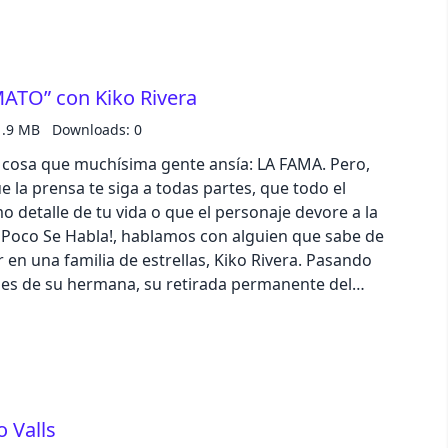
tra de lo que una vida sin anonimato puede
ce que no mola tanto…No te pierdas nuestra
UESTA QUE YO LA VEA” en la que descubriremos
 de IKEA no solo puedes vender muebles que ya no
TO” con Kiko Rivera
os de segunda mano o los que vienen de
s! En este Green Friday, que se celebrará del 15 al
1.9 MB
Downloads: 0
ta un 30% extra en la tasación de tus muebles.
 cosa que muchísima gente ansía: LA FAMA. Pero,
 semana al bote que sortearemos al final de
e la prensa te siga a todas partes, que todo el
as redes sociales.
 detalle de tu vida o que el personaje devore a la
 Poco Se Habla!, hablamos con alguien que sabe de
en una familia de estrellas, Kiko Rivera. Pasando
nes de su hermana, su retirada permanente del
pectivas de construir una nueva vida, Kiko nos da
tra de lo que una vida sin anonimato puede
ce que no mola tanto… No te pierdas nuestra
UESTA QUE YO LA VEA” en la que descubriremos
 de IKEA no solo puedes vender muebles que ya no
 Valls
os de segunda mano o los que vienen de