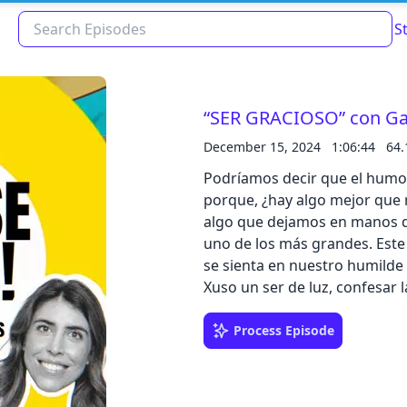
S
“SER GRACIOSO” con Ga
December 15, 2024
1:06:44
64
Podríamos decir que el humor
porque, ¿hay algo mejor que 
algo que dejamos en manos de
uno de los más grandes. Este 
se sienta en nuestro humilde
Xuso un ser de luz, confesar l
Read about our content policies
here
beberlo y contarnos cómo viaj
si ella no quiere volver, noso
Process Episode
RESPUESTA QUE YO LA VEA” en
Cancel
Save
Club IKEA Family, recibirás u
que podrás canjear por envío