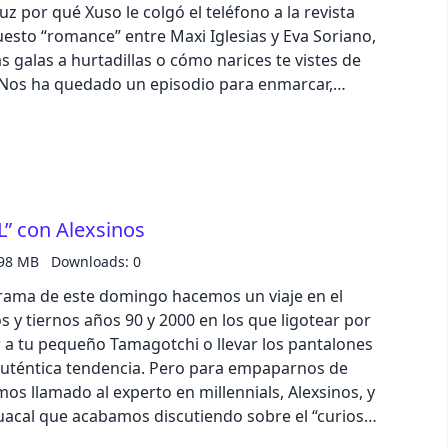
uz por qué Xuso le colgó el teléfono a la revista
puesto “romance” entre Maxi Iglesias y Eva Soriano,
pastel
 galas a hurtadillas o cómo narices te vistes de
o. Nos ha quedado un episodio para enmarcar,
anco. No te pierdas nuestra sección “IKEA, IKEA,
fantasy
 en la que descubriremos cómo gracias al Club
tus compras recibirás una serie de puntos que irás
wireframe
ear por envíos gratuitos, productos y hasta las
ienes los lanzamientos navideños de este año? ¿A
black
 con Alexsinos
remos 100€ cada semana al bote que sortearemos
s de nuestras redes sociales.
.98 MB
Downloads: 0
luxury
rama de este domingo hacemos un viaje en el
 y tiernos años 90 y 2000 en los que ligotear por
dracula
 a tu pequeño Tamagotchi o llevar los pantalones
 auténtica tendencia. Pero para empaparnos de
cmyk
s llamado al experto en millennials, Alexsinos, y
uacal que acabamos discutiendo sobre el “curioso”
tu de la Generación Z o si somos team Amaia o team
autumn