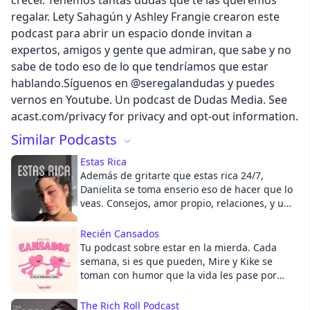
crecer. Tenemos tantas dudas que te las queremos
regalar. Lety Sahagún y Ashley Frangie crearon este
podcast para abrir un espacio donde invitan a
Cancel
expertos, amigos y gente que admiran, que sabe y no
sabe de todo eso de lo que tendríamos que estar
hablando.Síguenos en @seregalandudas y puedes
vernos en Youtube. Un podcast de Dudas Media. See
acast.com/privacy for privacy and opt-out information.
Similar Podcasts
Estas Rica
Además de gritarte que estas rica 24/7,
Danielita se toma enserio eso de hacer que lo
veas. Consejos, amor propio, relaciones, y una
buena dosis de BLOQUÉALO en modo
rockstar. Te lo digo en modo "bbita date
Recién Cansados
cuenta" mientras termino la carrera de
Tu podcast sobre estar en la mierda. Cada
psicología. Estas rica mi vida, y llegó el
semana, si es que pueden, Mire y Kike se
momento de verlo. Sígueme en Instagram mi
toman con humor que la vida les pase por
amorcito, para contenido de la vida de
encima y rajan de temas universales: el
Danielita @danisayanSigue al Podcast en
trabajo, el amor, los compañeros de piso
The Rich Roll Podcast