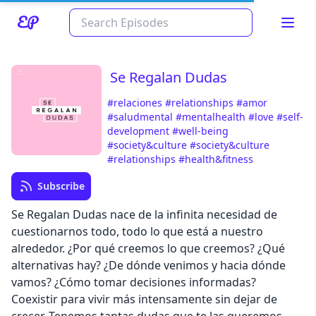
Se Regalan Dudas
#relaciones
#relationships
#amor
#saludmental
#mentalhealth
#love
#self-
development
#well-being
#society&culture
#society&culture
#relationships
#health&fitness
Subscribe
Se Regalan Dudas nace de la infinita necesidad de
Read about our content policies
here
cuestionarnos todo, todo lo que está a nuestro
alrededor. ¿Por qué creemos lo que creemos? ¿Qué
Cancel
Save
alternativas hay? ¿De dónde venimos y hacia dónde
vamos? ¿Cómo tomar decisiones informadas?
Coexistir para vivir más intensamente sin dejar de