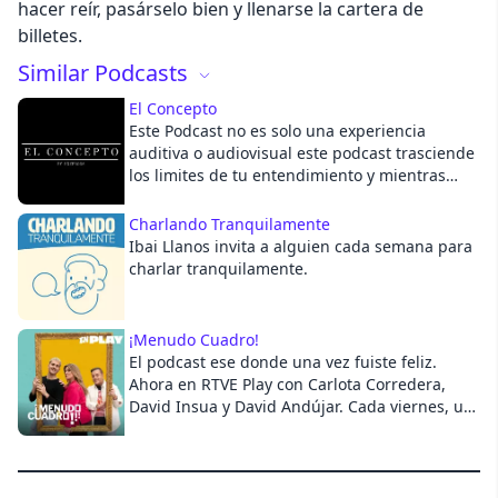
hacer reír, pasárselo bien y llenarse la cartera de
billetes.
Cancel
Similar Podcasts
El Concepto
Este Podcast no es solo una experiencia
auditiva o audiovisual este podcast trasciende
los limites de tu entendimiento y mientras
antes sepas que todo es parte de un
Concepto mayor, antes acabaras entendiendo.
Charlando Tranquilamente
Tu solo ponte cómodo y disfruta.
Ibai Llanos invita a alguien cada semana para
charlar tranquilamente.
¡Menudo Cuadro!
El podcast ese donde una vez fuiste feliz.
Ahora en RTVE Play con Carlota Corredera,
David Insua y David Andújar. Cada viernes, un
nuevo episodio.