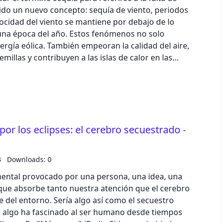
gido un nuevo concepto: sequía de viento, periodos
ocidad del viento se mantiene por debajo de lo
una época del año. Estos fenómenos no solo
ergía eólica. También empeoran la calidad del aire,
emillas y contribuyen a las islas de calor en las
 CSIC han elaborado el primer índice estandarizado
. Hemos entrevistado a Miguel Andrés Martín,
vestigaciones Sobre Desertificación (CSIC/UV/GV) y
n nos ha hablado de un robot de bajo coste con
apoyar terapias de niños con autismo, que ha sido
por los eclipses: el cerebro secuestrado -
es del CSIC, del Instituto de Ciencias Matemáticas
n en Inteligencia Artificial en Barcelona. Con
ua (ICMAT), colíder del proyecto. Hemos
B
Downloads: 0
 cuatro años del LHC para la actualización y
 el parto difícil no es exclusivo de los humanos y
mental provocado por una persona, una idea, una
n un canal del parto incluso más estrecho, según
ue absorbe tanto nuestra atención que el cerebro
ege de Londres; de la primera edición de la
del entorno. Sería algo así como el secuestro
ovación Pública para estancias de seis meses en la
si algo ha fascinado al ser humano desde tiempos