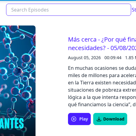
S
Más cerca - ¿Por qué fin
necesidades? - 05/08/20
August 05, 2026
00:09:44
1.85 
En muchas ocasiones se duda d
miles de millones para acele
en la Tierra existen necesidad
situaciones de pobreza extre
lógica a la que intenta respon
Read about our content policies
here
qué financiamos la ciencia”, de Ángel García Crespo, fundador y presidente 
Fundación Human-IA. Escuch
Play
Download
Cancel
Save