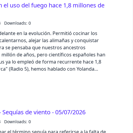
el uso del fuego hace 1,8 millones de
tó más de lo esperado. Jesús Pérez Gil nos ha
nuda, un animal que más que modelo de
piración por su adaptación a la falta de oxígeno,
B
Downloads: 0
encia al cáncer. En los últimos meses, el presidente
ción por hacerse con Groenlandia. Pero como nos
delante en la evolución. Permitió cocinar los
UU ya intentó en el pasado comprar la isla, que ya
calentarnos, alejar las alimañas y conquistar
rteamericanas durante la II Guerra Mundial. Con
ora se pensaba que nuestros ancestros
 del tiempo hemos viajado al año 27 de nuestra
millón de años, pero científicos españoles han
ue se esconde tras una gran desgracia: el
 ya lo empleó de forma recurrente hace 1,8
e la ciudad romana de Fidanae.Escuchar audio
rca" (Radio 5), hemos hablado con Yolanda
ra del Departamento de Paleobiología del Museo
s (CSIC) y autora del estudio. Escuchar audio
 Sequías de viento - 05/07/2026
B
Downloads: 0
r el término sequía para referirse a la falta de