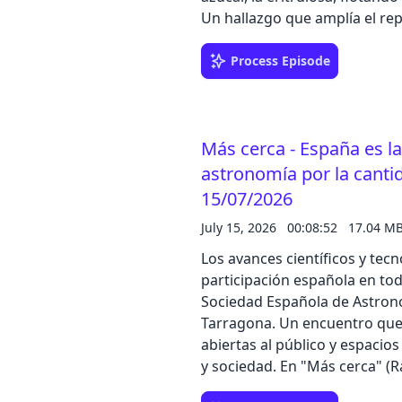
Un hallazgo que amplía el r
estar disponibles para la sínt
primitiva. Hemos hablado con
Process Episode
investigadores del Centro de 
Con Humberto Bustince hemos
representa la inteligencia art
Más cerca - España es l
electricidad que consumen lo
sobre la sostenibilidad de l
astronomía por la cantid
complejidad se disparan. El p
15/07/2026
Fernando de Castro nos ha ha
July 15, 2026
00:08:52
17.04 M
mentales en los últimos años 
de todo el gasto socio sanita
Los avances científicos y tecnológicos 
Elena Garrido nos ha contado 
participación española en todo
Alicante (CSIC/UMH) ha descu
Sociedad Española de Astron
conocida como señalización po
Tarragona. Un encuentro que 
las mujeres son más vulnerab
abiertas al público y espacios
testimonios de José Pascual L
y sociedad. En "Más cerca" (
audio
investigador del Instituto de 